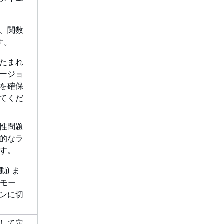
、関数
す。
たまれ
ージョ
を確保
てくだ
性問題
的なラ
す。
動) ま
 モー
ンに切
して定