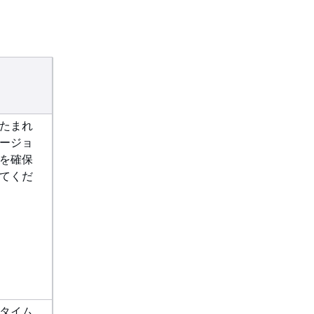
たまれ
ージョ
を確保
てくだ
タイム