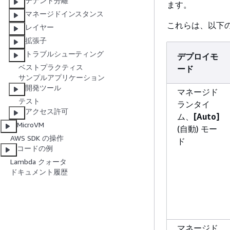
テナント分離
ます。
マネージドインスタンス
これらは、以下
レイヤー
拡張子
トラブルシューティング
デプロイモ
ベストプラクティス
ード
サンプルアプリケーション
開発ツール
マネージド
テスト
ランタイ
アクセス許可
ム、
[Auto]
MicroVM
(自動) モー
AWS SDK の操作
ド
コードの例
Lambda クォータ
ドキュメント履歴
マネージド