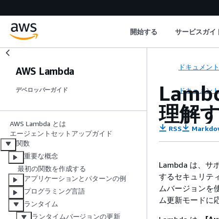
開始する
サービスガイ
ドキュメン
AWS Lambda
Lam
ドキュメン
デベロッパーガイド
理解
AWS Lambda とは
RSS
Markdo
エージェントセットアップガイド
関数
重要な概念
Lambda は
最初の関数を作成する
するセキュリテ
アプリケーションとパターンの例
ムバージョンを
プログラミング言語
ム更新モードに
ランタイム
ランタイムバージョンの更新