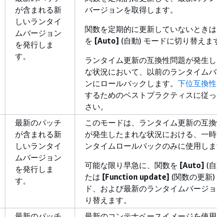
が含まれる新
バージョンを取得します。
しいランタイ
関数を定期的に更新していないときは
ムバージョン
を
[Auto]
(自動) モードに切り替えま
を発行しま
す。
ランタイム更新の互換性問題が発生し
な状況において、以前のランタイムバ
ンにロールバックします。
下位互換性
するためのベストプラクティスに従っ
さい。
最新のパッチ
このモードは、ランタイム更新の互換
が含まれる新
が発生したまれな状況における、一時
しいランタイ
ンタイムロールバックのみに使用しま
ムバージョン
可能な限り早急に、関数を
[Auto]
(自
を発行しま
たは
[Function update]
(関数の更新)
す。
ド、および最新のランタイムバージョ
り替えます。
最新のパッチ
最新のコンテナベースイメージを使用