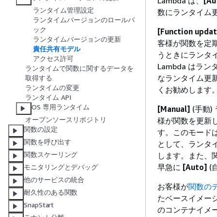
Lambda は、
[Au
ランタイム管理設定
数にランタイム
ランタイムバージョンのロールバ
ック
[Function updat
ランタイムバージョンの更新
客様が関数を定期
責任共有モデル
うときにランタ
アクセス許可
Lambda は
ランタイムで関数に関するデータを
なランタイム更
取得する
ランタイムの変更
くお勧めします
ランタイム API
OS 専用ランタイム
[Manual]
(手動
オープンソースリポジトリ
様が関数を更新
関数の設定
す。このモード
関数を呼び出す
として、ランタ
関数スケーリング
します。また、
早急に
[Auto]
(
モニタリングとデバッグ
他のサービスの統合
お客様が
関数の
耐久性のある関数
たベースイメー
SnapStart
のコンテナイメ