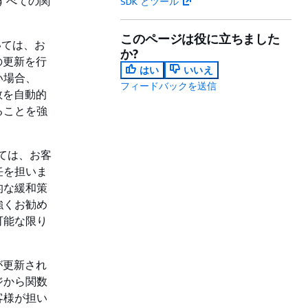
すべての関
SDK とツール
このページは役に立ちました
いては、お
か?
の更新を行
はい
いいえ
い場合、
フィードバックを送信
数を自動的
ることを強
ては、お客
任を担いま
的な緩和策
強くお勧め
可能な限り
 が更新され
ジから関数
客様が担い