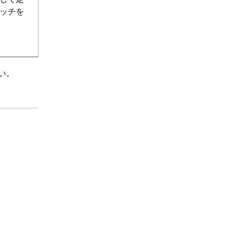
ッチを
い。
役立つリンク
上へ