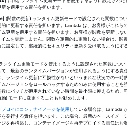
to]
(自動) ランタイム更新モードを使用するように設定された
更新を適用する責任を担います。
e]
(関数の更新) ランタイム更新モードで設定された関数につ
的に更新する責任を担います。Lambda は、お客様がこれら
イム更新を適用する責任を担います。お客様が関数を更新しな
ランタイムを更新しません。関数を定期的に更新しない場合は、関
新に設定して、継続的にセキュリティ更新を受け取るようにす
。
) ランタイム更新モードを使用するように設定された関数につい
して、最新のランタイムバージョンが使用されるようにする責
は、ランタイム更新に互換性がないというまれな状況での一時
イムバージョンをロールバックするためのみに使用することを
関数にパッチが適用されていない時間を最小限に抑えるため、
自動) モードに変更することもお勧めします。
デプロイにコンテナイメージを使用
している場合は、Lambda
ジを発行する責任を担います。この場合、最新のベースイメー
ージを再構築し、コンテナイメージを再デプロイする責任はお