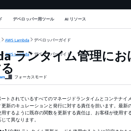
ド
デベロッパー用ツール
AI リソース
ト
AWS Lambda
デベロッパーガイド
bda ランタイム管理に
ト
AWS Lambda
デベロッパーガイド
する
wn
フォーカスモード
、サポートされているすべてのマネージドランタイムとコンテナイ
ィ更新のキュレーションと発行に対する責任を担います。最新
使用するように既存の関数を更新する責任は、お客様が使用す
応じて異なります。