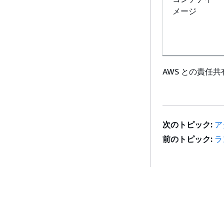
メージ
AWS との責任
次のトピック:
ア
前のトピック:
ラ
開始方法
サービスガイ