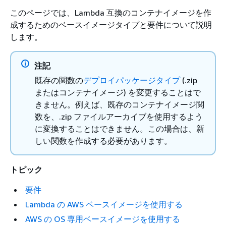
このページでは、Lambda 互換のコンテナイメージを作
成するためのベースイメージタイプと要件について説明
します。
注記
既存の関数の
デプロイパッケージタイプ
(.zip
またはコンテナイメージ) を変更することはで
きません。例えば、既存のコンテナイメージ関
数を、.zip ファイルアーカイブを使用するよう
に変換することはできません。この場合は、新
しい関数を作成する必要があります。
トピック
要件
Lambda の AWS ベースイメージを使用する
AWS の OS 専用ベースイメージを使用する