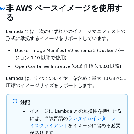
非 AWS ベースイメージを使用す
る
Lambda では、次のいずれかのイメージマニフェストの
形式に準拠するイメージをサポートしています。
Docker Image Manifest V2 Schema 2 (Docker バー
ジョン 1.10 以降で使用)
Open Container Initiative (OCI) 仕様 (v1.0.0 以降)
Lambda は、すべてのレイヤーを含めて最大 10 GB の非
圧縮のイメージサイズをサポートします。
注記
イメージに Lambda との互換性を持たせる
には、当該言語の
ランタイムインターフェ
イスクライアント
をイメージに含める必要
があります。