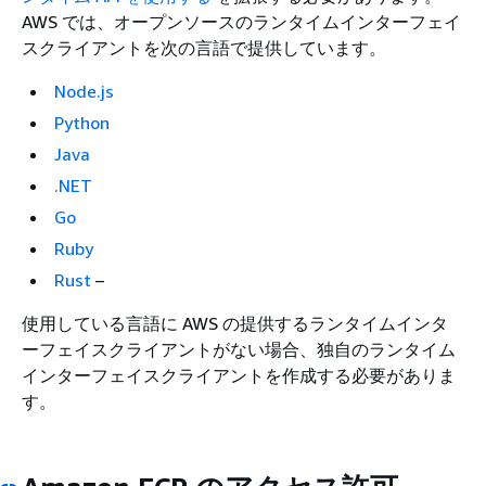
AWS では、オープンソースのランタイムインターフェイ
スクライアントを次の言語で提供しています。
Node.js
Python
Java
.NET
Go
Ruby
Rust
–
使用している言語に AWS の提供するランタイムインタ
ーフェイスクライアントがない場合、独自のランタイム
インターフェイスクライアントを作成する必要がありま
す。