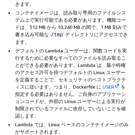
きます。
コンテナイメージは、読み取り専用のファイルシス
テム上で実行可能である必要があります。機能コー
ドは、512 MB から 10,240 MB の間で、1 MB 刻みで
書き込み可能な
ディレクトリにアクセスでき
/tmp
ます。
デフォルトの Lambda ユーザーは、関数コードを実
行するために必要なすべてのファイルを読み取るこ
とができる必要があります。Lambda は、最小特権
のアクセス許可を持つデフォルトの Linux ユーザー
を定義することで、セキュリティのベストプラクテ
ィスに従います。つまり、Dockerfile に
USER
を
指定する必要はありません。ご自身のアプリケーシ
ョンコードが、外部の Linux ユーザーによる実行が
制限されているファイルに依存していないことを確
認します。
Lambda では、Linux ベースのコンテナイメージのみ
がサポートされます。