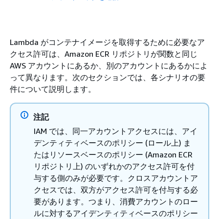
Lambda がコンテナイメージを取得するために必要なア
クセス許可は、Amazon ECR リポジトリが関数と同じ
AWS アカウントにあるか、別のアカウントにあるかによ
って異なります。次のセクションでは、各シナリオの要
件について説明します。
注記
IAM では、同一アカウントアクセスには、アイ
デンティティベースのポリシー (ロール上) ま
たはリソースベースのポリシー (Amazon ECR
リポジトリ上) のいずれかのアクセス許可を付
与する側のみが必要です。クロスアカウントア
クセスでは、双方がアクセス許可を付与する必
要があります。つまり、消費アカウントのロー
ルに対するアイデンティティベースのポリシー