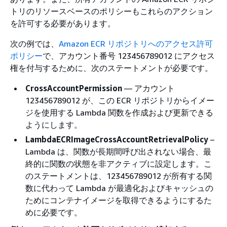
トリのリソースベースのポリシーもこれらのアクション
を許可する必要があります。
次の例では、
Amazon ECR リポジトリへのアクセス許可
ポリシー
で、アカウント番号 123456789012 にアクセス
権を付与するために、次のステートメントが必要です。
CrossAccountPermission
— アカウント
123456789012 が、この ECR リポジトリからイメー
ジを使用する Lambda 関数を作成および更新できる
ようにします。
LambdaECRImageCrossAccountRetrievalPolicy
–
Lambda は、関数が長期間呼び出されない場合、最
終的に関数の状態を非アクティブに設定します。こ
のステートメントは、123456789012 が所有する関
数に代わって Lambda が最適化およびキャッシュの
ためにコンテナイメージを取得できるようにするた
めに必要です。