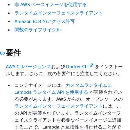
非 AWS ベースイメージを使用する
ランタイムインターフェイスクライアント
Amazon ECR のアクセス許可
関数のライフサイクル
要件
AWS CLIバージョン 2
および
Docker CLI
をインストー
ルします。さらに、次の各要件にも注意してください。
コンテナイメージには、
カスタムランタイムに
Lambda ランタイム API を使用する
が実装されてい
る必要があります。AWS からの、オープンソースの
ランタイムインターフェイスクライアント
には、こ
の API が実装されています。ランタイムインターフ
ェイスクライアントを必要なベースイメージに追加
することで、Lambda と互換性を持たせることがで