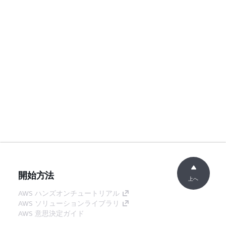
開始方法
上へ
AWS ハンズオンチュートリアル
AWS ソリューションライブラリ
AWS 意思決定ガイド