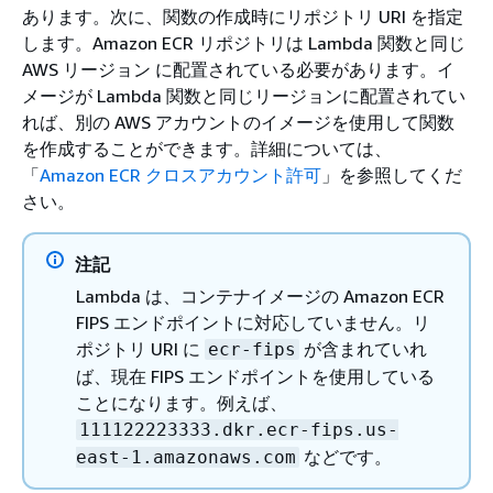
あります。次に、関数の作成時にリポジトリ URI を指定
します。Amazon ECR リポジトリは Lambda 関数と同じ
AWS リージョン に配置されている必要があります。イ
メージが Lambda 関数と同じリージョンに配置されてい
れば、別の AWS アカウントのイメージを使用して関数
を作成することができます。詳細については、
「
Amazon ECR クロスアカウント許可
」を参照してくだ
さい。
注記
Lambda は、コンテナイメージの Amazon ECR
FIPS エンドポイントに対応していません。リ
ポジトリ URI に
が含まれていれ
ecr-fips
ば、現在 FIPS エンドポイントを使用している
ことになります。例えば、
111122223333.dkr.ecr-fips.us-
などです。
east-1.amazonaws.com