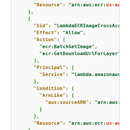
"Resource"
: 
"arn:aws:ecr:
us-east-
    },

{
"Sid"
: 
"LambdaECRImageCrossAccoun
"Effect"
: 
"Allow"
,

"Action"
: [

"ecr:BatchGetImage"
,

"ecr:GetDownloadUrlForLayer"
      ],

"Principal"
: 
{
"Service"
: 
"lambda.amazonaws.co
      },

"Condition"
: 
{
"ArnLike"
: 
{
"aws:sourceARN"
: 
"arn:aws:lam
        }

      },

"Resource"
: 
"arn:aws:ecr:
us-east-