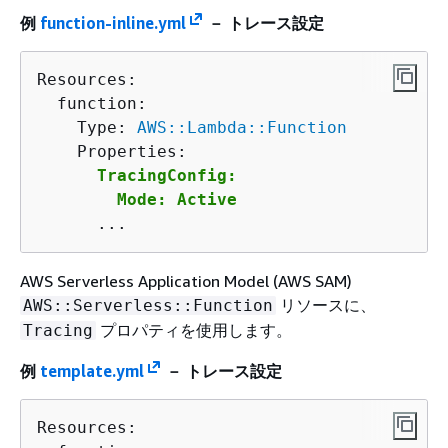
例
function-inline.yml
－ トレース設定
Resources:

  function:

    Type: 
AWS::Lambda::Function
    Properties:

TracingConfig:

        Mode: Active
      ...
AWS Serverless Application Model (AWS SAM)
リソースに、
AWS::Serverless::Function
プロパティを使用します。
Tracing
例
template.yml
－ トレース設定
Resources:
