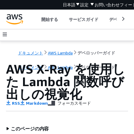
日本語
設定
お問い合わせ
フィー
開始する
サービスガイド
デベロッパ
ドキュメント
AWS Lambda
デベロッパーガイド
AWS X-Ray を使用し
ドキュメント
AWS Lambda
デベロッパーガイド
た Lambda 関数呼び
出しの視覚化
RSS
Markdown
フォーカスモード
このページの内容