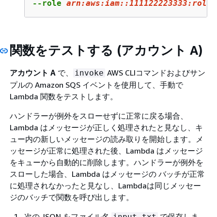
--role 
arn:
aws:
iam::
111122223333
:role/
関数をテストする (アカウント A)
アカウント A
で、
AWS CLIコマンドおよびサン
invoke
プルの Amazon SQS イベントを使用して、手動で
Lambda 関数をテストします。
ハンドラーが例外をスローせずに正常に戻る場合、
Lambda はメッセージが正しく処理されたと見なし、キ
ュー内の新しいメッセージの読み取りを開始します。メ
ッセージが正常に処理された後、Lambda はメッセージ
をキューから自動的に削除します。ハンドラーが例外を
スローした場合、Lambda はメッセージの バッチが正常
に処理されなかったと見なし、Lambdaは同じメッセー
ジのバッチで関数を呼び出します。
次の JSON をファイル名
で保存しま
input.txt