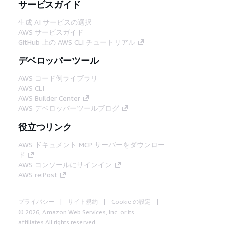
サービスガイド
生成 AI サービスの選択
AWS サービスガイド
GitHub 上の AWS CLI チュートリアル
デベロッパーツール
AWS コード例ライブラリ
AWS CLI
AWS Builder Center
AWS デベロッパーツールブログ
役立つリンク
AWS ドキュメント MCP サーバーをダウンロー
ド
AWS コンソールにサインイン
AWS re:Post
プライバシー
サイト規約
Cookie の設定
© 2026, Amazon Web Services, Inc. or its
affiliates.All rights reserved.