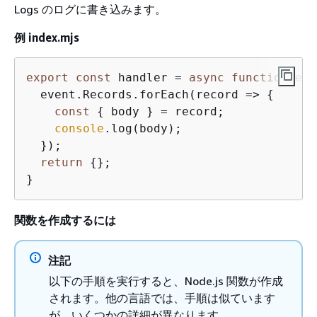
Logs のログに書き込みます。
例 index.mjs
export
const
 handler = 
async
function
(
eve
  event.Records.forEach(
record
 =>
{
const
{
 body } = record;

console
.log(body);

  });

return
{
};

}
関数を作成するには
注記
以下の手順を実行すると、Node.js 関数が作成
されます。他の言語では、手順は似ています
が、いくつかの詳細が異なります。