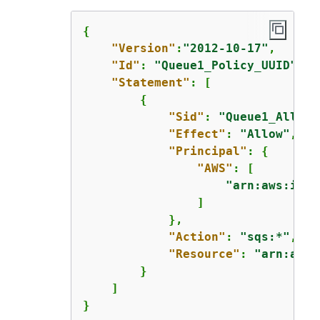
{
"Version"
:
"2012-10-17"
,

"Id"
: 
"Queue1_Policy_UUID"
,

"Statement"
: [

{
"Sid"
: 
"Queue1_AllAct
"Effect"
: 
"Allow"
,

"Principal"
: 
{
"AWS"
: [

"arn:aws:iam:
                ]

            },

"Action"
: 
"sqs:*"
,

"Resource"
: 
"arn:aws:
        }

    ]

}