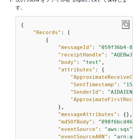
す。
{
"Records"
: [

{
"messageId"
: 
"059f36b4-87a
"receiptHandle"
: 
"AQEBwJnK
"body"
: 
"test"
,

"attributes"
: 
{
"ApproximateReceiveCou
"SentTimestamp"
: 
"1545
"SenderId"
: 
"AIDAIENQZ
"ApproximateFirstRecei
            },

"messageAttributes"
: 
{
},

"md5OfBody"
: 
"098f6bcd4621
"eventSource"
: 
"aws:sqs"
,

"eventSourceARN"
: 
"arn:aws