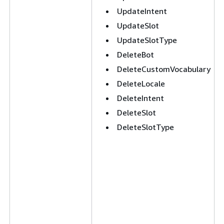
UpdateIntent
UpdateSlot
UpdateSlotType
DeleteBot
DeleteCustomVocabulary
DeleteLocale
DeleteIntent
DeleteSlot
DeleteSlotType