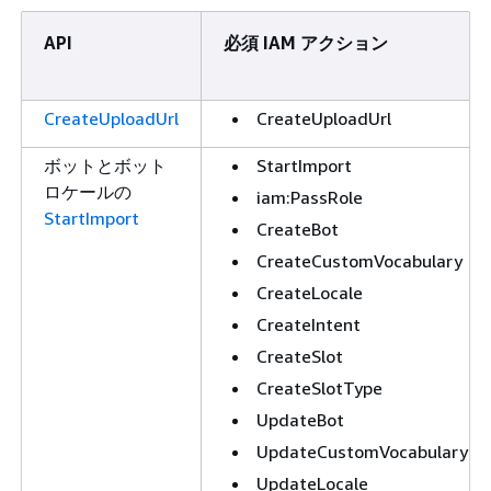
API
必須 IAM アクション
CreateUploadUrl
CreateUploadUrl
ボットとボット
StartImport
ロケールの
iam:PassRole
StartImport
CreateBot
CreateCustomVocabulary
CreateLocale
CreateIntent
CreateSlot
CreateSlotType
UpdateBot
UpdateCustomVocabulary
UpdateLocale