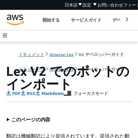
日本語
設定
お問い合わせ
フィー
開始する
サービスガイド
デベロッパ
ドキュメント
Amazon Lex
V2 デベロッパーガイド
Lex V2 でのボットの
ドキュメント
Amazon Lex
V2 デベロッパーガイド
インポート
PDF
RSS
Markdown
フォーカスモード
このページの内容
翻訳は機械翻訳により提供されています。提供された翻