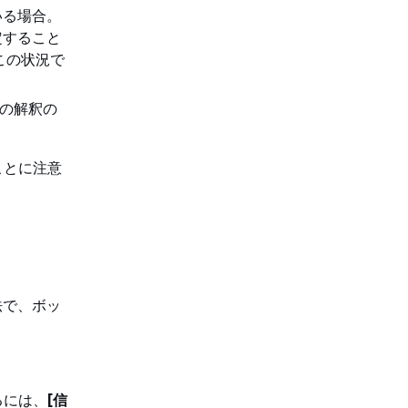
いる場合。
定すること
この状況で
の解釈の
ことに注意
法で、ボッ
るには、
[信