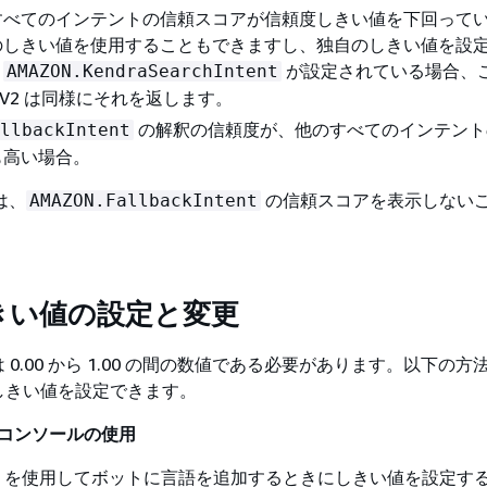
すべてのインテントの信頼スコアが信頼度しきい値を下回って
のしきい値を使用することもできますし、独自のしきい値を設
。
が設定されている場合、
AMAZON.KendraSearchIntent
Lex V2 は同様にそれを返します。
の解釈の信頼度が、他のすべてのインテント
llbackIntent
も高い場合。
 は、
の信頼スコアを表示しない
AMAZON.FallbackIntent
きい値の設定と変更
0.00 から 1.00 の間の数値である必要があります。以下の方
しきい値を設定できます。
 V2 コンソールの使用
を使用してボットに言語を追加するときにしきい値を設定す