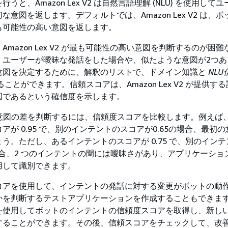
うと、Amazon Lex V2 は自然言語理解 (NLU) を使用して
な意図を返します。デフォルトでは、Amazon Lex V2 は、
も可能性の高い意図を返します。
Amazon Lex V2 が最も可能性の高い意図を判断するのが困
、ユーザーが曖昧な発話をした場合や、似たような意図が2つあ
意図を決定するために、解釈のリストで、ドメイン知識と
NL
ことができます。信頼スコアは、Amazon Lex V2 が提供す
図であるという確信度を示します。
の意図の差を判断するには、信頼度スコアを比較します。例えば
アが 0.95 で、別のインテントのスコアが0.65の場合、最初
う。ただし、あるインテントのスコアが 0.75 で、別のイン
 の場合、2 つのインテントの間には曖昧さがあり、アプリケーシ
用して識別できます。
コアを使用して、インテントの発話に対する変更がボットの動
かを判断するテストアプリケーションを作成することもできま
を使用してボットのインテントの信頼度スコアを取得し、新し
することができます。その後、信頼スコアをチェックして、改