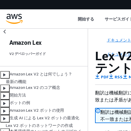
開始する
サービスガイ
ドキュメン
Amazon Lex
Lex
ドキュメン
V2 デベロッパーガイド
テン
Amazon Lex V2 とは何でしょう？
PDF
RSS
M
最新の機能
Amazon Lex V2 のコア概念
翻訳は機械翻訳
開始方法
致または矛盾が
ボットの例
Amazon Lex V2 ボットの使用
翻訳は機械翻
生成 AI による Lex V2 ボットの最適化
不一致または
Lex V2 ボットのネットワークの作成