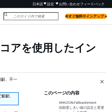
日本語
設定
お問い合わせ
フィードバック
今すぐ無料サインアップ »
頼スコアを使用したイン
齟齬、不一
このページの内容
で齟齬、
AMAZON.FallbackIntent
信頼度しきい値の設定と変更