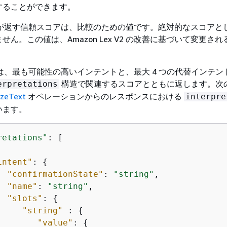
することができます。
ex V2 が返す信頼スコアは、比較のための値です。絶対的なスコア
せん。この値は、Amazon Lex V2 の改善に基づいて変更さ
x V2 は、最も可能性の高いインテントと、最大 4 つの代替インテ
構造で関連するスコアとともに返します。次の 
erpretations
izeText
オペレーションからのレスポンスにおける
interpre
います。
retations"
: [

intent"
: 
{
"confirmationState"
: 
"string"
,

"name"
: 
"string"
,

"slots"
: 
{
"string"
 : 
{
"value"
: 
{