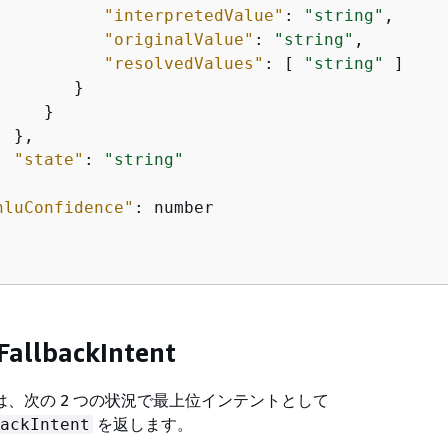
"interpretedValue"
: 
"string"
,

"originalValue"
: 
"string"
,

"resolvedValues"
: [ 
"string"
 ]

       }

    }

 },

"state"
: 
"string"


nluConfidence"
: number

allbackIntent
 V2 は、次の 2 つの状況で最上位インテントとして
を返します。
ackIntent