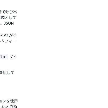
構造で呼び出
い意図として
JSON
 V2 がそ
いうフィー
ダイ
Slot
参照して
ョンを使用
ましいと判断