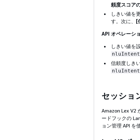
頼度スコアの
しきい値を
す。次に、
API オペレーシ
しきい値を
nluIntent
信頼度しき
nluIntent
セッショ
Amazon L
ードフックの L
ョン管理 API 