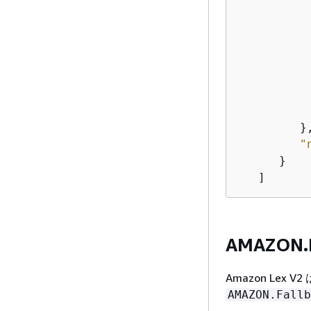
           
           
           
         },
"
      }

AMAZON.F
Amazon Lex
AMAZON.Fallb