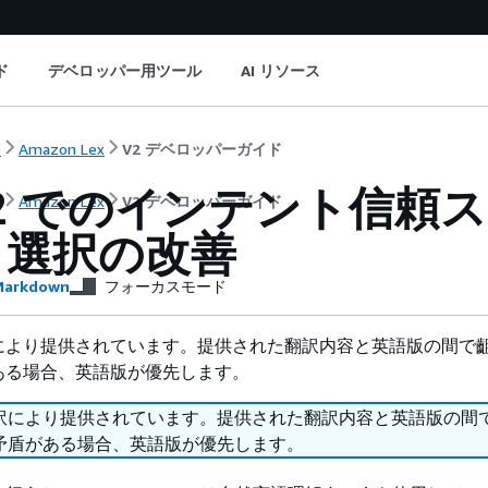
ド
デベロッパー用ツール
AI リソース
ト
Amazon Lex
V2 デベロッパーガイド
 V2 でのインテント信
ト
Amazon Lex
V2 デベロッパーガイド
ト選択の改善
arkdown
フォーカスモード
により提供されています。提供された翻訳内容と英語版の間で
ある場合、英語版が優先します。
訳により提供されています。提供された翻訳内容と英語版の間
矛盾がある場合、英語版が優先します。