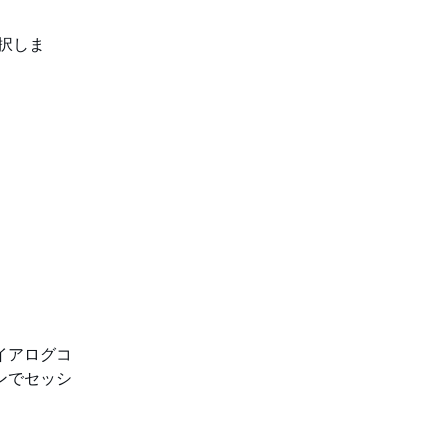
択しま
ダイアログコ
ンでセッシ