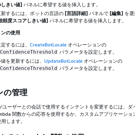
しきい値]
パネルに希望する値を挿入します。
更新するには、ボットの言語の
[言語詳細]
パネルで
[編集]
を選
[信頼度スコアしきい値]
パネルに希望する値を挿入します。
ョンの使用
設定するには、
CreateBotLocale
オペレーションの
パラメータを設定します。
ConfidenceThreshold
い値を更新するには、
UpdateBotLocale
オペレーションの
パラメータを設定します。
ConfidenceThreshold
ンの管理
ex V2 がユーザーとの会話で使用するインテントを変更するには、
ambda 関数からの応答を使用するか、カスタムアプリケーショ
を使用します。