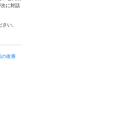
が次に対話
ださい。
話の改善