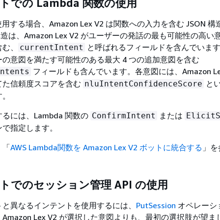
ボットでの Lambda 関数の使用
使用する場合、Amazon Lex V2 は関数への入力を含む JSON 
構造は、Amazon Lex V2 がユーザーの発話の最も可能性の高
含む、
と呼ばれるフィールドを含んでいます。
currentIntent
の意図を満たす可能性のある最大 4 つの追加意図を含む
フィールドも含んでいます。各意図には、Amazon Lex
ntents
てた信頼度スコアを含む
と
nluIntentConfidenceScore
す。
るには、Lambda 関数の
または
ConfirmIntent
Elicit
ンで指定します。
、「
AWS Lambda関数を Amazon Lex V2 ボットに統合する
」を
ボットでのセッション管理 API の使用
トと異なるインテントを使用するには、
PutSession
オペレーシ
Amazon Lex V2 が選択した意図よりも、最初の選択肢が望