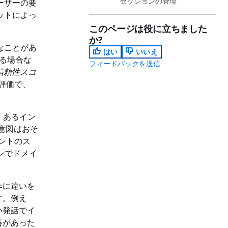
セッションの管理
ユーザーの要
ボットによっ
このページは役に立ちました
か?
難なことがあ
はい
いいえ
る場合な
フィードバックを送信
U信頼性スコ
る評価で、
、あるイン
の意図はおそ
テントのス
ョンでドメイ
作に違いを
す。例え
い発話でイ
善があった