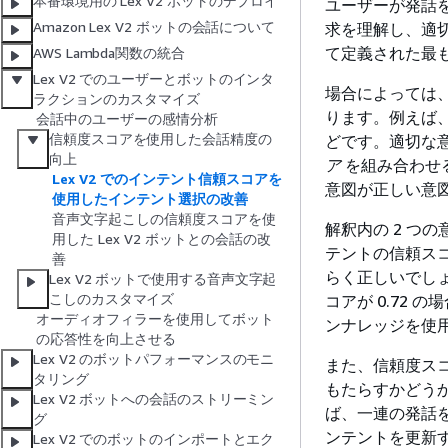
本番環境用の Lex V2 ボットのデプロイ
ユーザーが発話を行
Amazon Lex V2 ボットの会話について
求を理解し、適切
て定義された最
AWS Lambda関数の統合
Lex V2 でのユーザーとボットのインタ
場合によっては、
ラクションのカスタマイズ
ります。例えば
会話中のユーザーの感情分析
信頼度スコアを使用した会話精度の
どです。適切な
向上
ア
を組み合わせる
Lex V2 でのインテント信頼スコアを
意図が正しい意
使用したインテント選択の改善
音声文字起こしの信頼度スコアを使
解釈内の 2 つ
用した Lex V2 ボットとの会話の改
テントの信頼スコ
善
らく正しいでしょ
Lex V2 ボットで使用する音声文字起
こしのカスタマイズ
コアが 0.72
オーディオフィラーを使用してボット
ンナレッジを使
の応答性を向上させる
Lex V2 のボットパフォーマンスのモニ
また、信頼度ス
タリング
もたらすかどう
Lex V2 ボットへの会話のストリーミン
ば、一連の発話
グ
ンテントを更新
Lex V2 でのボットのインポートとエク