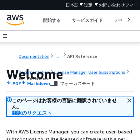
日本語
設定
お問い合わせ
フィー
開始する
サービスガイド
デベロッパ
Documentation
...
API Reference
Welcome
Documentation
License Manager User Subscriptions
API Reference
PDF
Markdown
フォーカスモード
このページはお客様の言語に翻訳されていませ
ん。
翻訳のリクエスト
With AWS License Manager, you can create user-based
subscriptions to utilize licensed software with a per