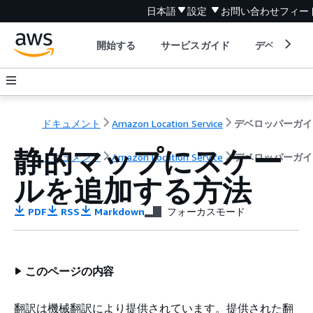
日本語
設定
お問い合わせ
フィー
開始する
サービスガイド
デベロッパ
ドキュメント
Amazon Location Service
デベロッパーガイ
静的マップにスケー
ドキュメント
Amazon Location Service
デベロッパーガイ
ルを追加する方法
PDF
RSS
Markdown
フォーカスモード
このページの内容
翻訳は機械翻訳により提供されています。提供された翻