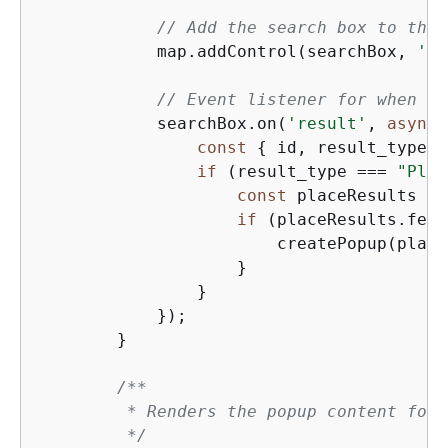
// Add the search box to the 
            map.addControl(searchBox, 
'to
// Event listener for when a 
            searchBox.on(
'result'
, 
async
 
const
{
 id, result_type }
if
 (result_type === 
"Plac
const
 placeResults = 
if
 (placeResults.feat
                        createPopup(place
                    }

                }

            });

        }

/**

         * Renders the popup content for 
         */