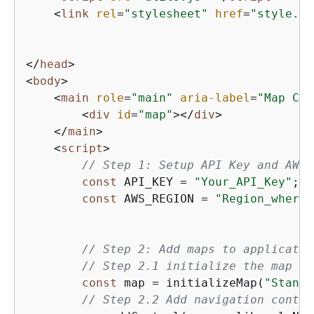
<
link
rel
=
"stylesheet"
href
=
"style.cs
</
head
>
<
body
>
<
main
role
=
"main"
aria-label
=
"Map Con
<
div
id
=
"map"
>
</
div
>
</
main
>
<
script
>
// Step 1: Setup API Key and AWS 
const
 API_KEY = 
"Your_API_Key"
;

const
 AWS_REGION = 
"Region_where_
// Step 2: Add maps to applicatio
// Step 2.1 initialize the map
const
 map = initializeMap(
"Standa
// Step 2.2 Add navigation contro