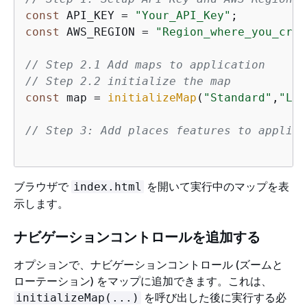
const
 API_KEY = 
"Your_API_Key"
const
 AWS_REGION = 
"Region_where_you_crea
// Step 2.1 Add maps to application
// Step 2.2 initialize the map
const
 map = 
initializeMap
(
"Standard"
,
"Lig
// Step 3: Add places features to applica
ブラウザで
を開いて実行中のマップを表
index.html
示します。
ナビゲーションコントロールを追加する
オプションで、ナビゲーションコントロール (ズームと
ローテーション) をマップに追加できます。これは、
を呼び出した後に実行する必
initializeMap(...)