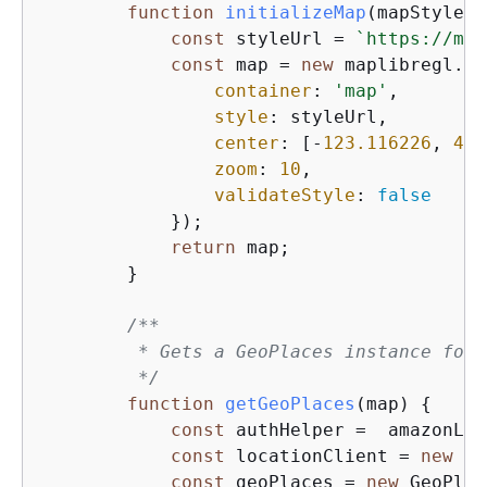
function
initializeMap
(
mapStyle =
const
 styleUrl = 
`https://map
const
 map = 
new
 maplibregl.Ma
container
: 
'map'
,        
style
: styleUrl,         
center
: [-
123.116226
, 
49.
zoom
: 
10
,                
validateStyle
: 
false
            });

return
 map;                  
        }

/**

         * Gets a GeoPlaces instance for 
         */
function
getGeoPlaces
(
map
) 
{
const
 authHelper =  amazonLoc
const
 locationClient = 
new
 am
const
 geoPlaces = 
new
 GeoPlac