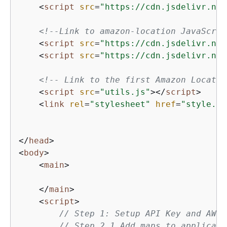
<
script
src
=
"https://cdn.jsdelivr.net
<!--Link to amazon-location JavaScrip
<
script
src
=
"https://cdn.jsdelivr.net
<
script
src
=
"https://cdn.jsdelivr.net
<!-- Link to the first Amazon Locatio
<
script
src
=
"utils.js"
>
</
script
>
<
link
rel
=
"stylesheet"
href
=
"style.cs
</
head
>
<
body
>
<
main
>
</
main
>
<
script
>
// Step 1: Setup API Key and AWS 
// Step 2.1 Add maps to applicati