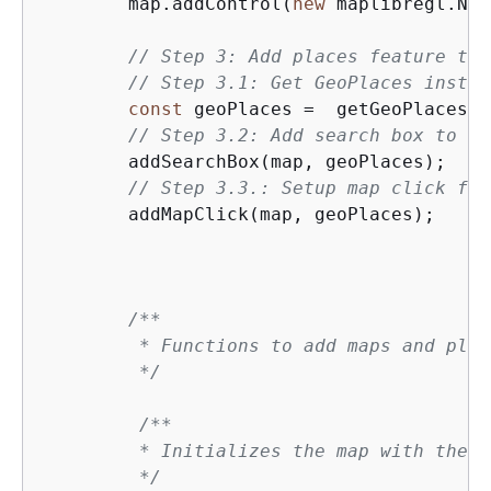
        map.addControl(
new
 maplibregl.Nav
// Step 3: Add places feature to 
// Step 3.1: Get GeoPlaces instan
const
 geoPlaces =  getGeoPlaces(m
// Step 3.2: Add search box to th
        addSearchBox(map, geoPlaces);

// Step 3.3.: Setup map click fun
        addMapClick(map, geoPlaces); 

/**

         * Functions to add maps and plac
         */
/**

         * Initializes the map with the s
         */