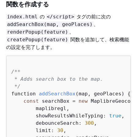
関数を作成する
の
タグの前に次の
index.html
</script>
、
addSearchBox(map, geoPlaces)
、
renderPopup(feature)
関数を追加して、検索機能
createPopup(feature)
の設定を完了します。
/**

 * Adds search box to the map.

 */
function 
addSearchBox
(
map, geoPlaces
)
{
const
 searchBox = 
new
 MaplibreGeocode
        maplibregl,

        showResultsWhileTyping: 
true
,    
        debounceSearch: 
300
,             
        limit: 
30
,                       