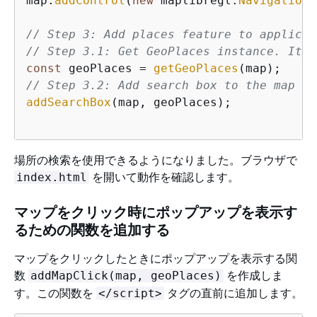
map.
addControl
(
new
 maplibregl.
NavigationC
// Step 3: Add places feature to applicat
// Step 3.1: Get GeoPlaces instance. It w
const
 geoPlaces = 
getGeoPlaces
// Step 3.2: Add search box to the map
addSearchBox
(map, geoPlaces);

場所の検索を使用できるようになりました。ブラウザで
を開いて動作を確認します。
index.html
マップをクリック時にポップアップを表示す
るための関数を追加する
マップをクリックしたときにポップアップを表示する関
数
を作成しま
addMapClick(map, geoPlaces)
す。この関数を
タグの直前に追加します。
</script>