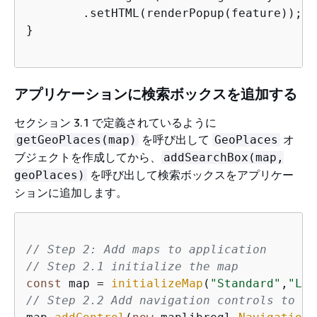
        .setHTML(renderPopup(feature));  
}

アプリケーションに検索ボックスを追加する
セクション 3.1 で定義されているように
を呼び出して
オ
getGeoPlaces(map)
GeoPlaces
ブジェクトを作成してから、
addSearchBox(map,
を呼び出して検索ボックスをアプリケー
geoPlaces)
ションに追加します。
// Step 2: Add maps to application
// Step 2.1 initialize the map
const
 map = 
initializeMap
(
"Standard"
,
"Lig
// Step 2.2 Add navigation controls to th