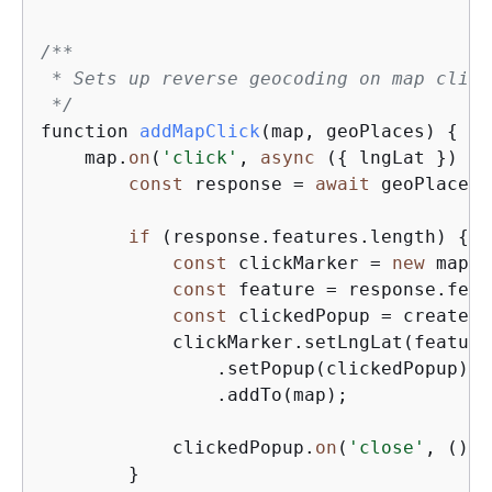
/**

 * Sets up reverse geocoding on map click
 */
function 
addMapClick
(
map, geoPlaces
)
{
    map.
on
(
'click'
, 
async
 (
{
 lngLat }) =>
const
 response = 
await
 geoPlaces.
if
 (response.features.length) 
{
const
 clickMarker = 
new
 mapli
const
 feature = response.feat
const
 clickedPopup = createPo
            clickMarker.setLngLat(feature
                .setPopup(clickedPopup)  
                .addTo(map);             
            clickedPopup.
on
(
'close'
, () =
        }
