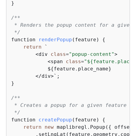
}

/**

 * Renders the popup content for a given 
 */
function 
renderPopup
(
feature
)
{
return
 `

        <div 
class
=
"popup-content"
>

            <span 
class
=
"$
{
feature.place_
            $
{
feature.place_name}

        </div>`;

}

/**

 * Creates a popup for a given feature an
 */
function 
createPopup
(
feature
)
{
return
new
 maplibregl.Popup(
{
 offset:
        .setLngLat(feature.geometry.coord