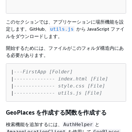
このセクションでは、アプリケーションに場所機能を設
定します。GitHub、
から JavaScript ファイ
utils.js
ルをダウンロードします。
開始するためには、ファイルがこのフォルダ構造内にあ
る必要があります。
|
---FirstApp [Folder]
|
-------------- index.html [File]
|
-------------- style.css [File]
|
-------------- utils.js [File]
GeoPlaces を作成する関数を作成する
検索機能を追加するには、
と
AuthHelper
を使用して
AmazonLocationClient
GeoPlaces