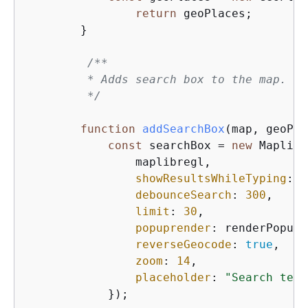
return
 geoPlaces;        
        }

/**

         * Adds search box to the map.

         */
function
addSearchBox
(
map, geoPla
const
 searchBox = 
new
 Maplibr
                maplibregl,

showResultsWhileTyping
: 
t
debounceSearch
: 
300
,     
limit
: 
30
,               
popuprender
: renderPopup,
reverseGeocode
: 
true
,    
zoom
: 
14
,                
placeholder
: 
"Search text
            });
