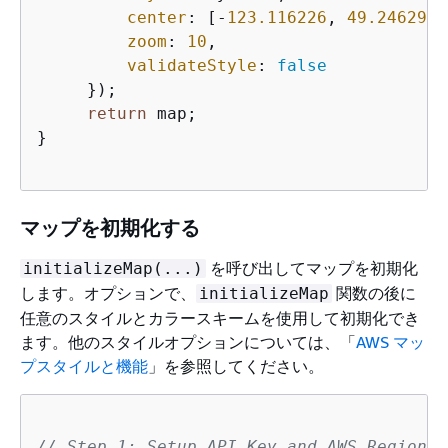
center
: [-
123.116226
, 
49.246292
]
zoom
: 
10
,                       
validateStyle
: 
false
     });

return
 map;                         
}

マップを初期化する
を呼び出してマップを初期化
initializeMap(...)
します。オプションで、
関数の後に
initializeMap
任意のスタイルとカラースキームを使用して初期化でき
ます。他のスタイルオプションについては、「
AWS マッ
プスタイルと機能
」を参照してください。
// Step 1: Setup API Key and AWS Region 