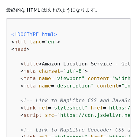
最終的な HTML は以下のようになります。
<!DOCTYPE 
html
>
<
html
lang
=
"en"
>
<
head
>
<
title
>
Amazon Location Service - Getti
<
meta
charset
=
'utf-8'
>
<
meta
name
=
"viewport"
content
=
"width=d
<
meta
name
=
"description"
content
=
"Inte
<!-- Link to MapLibre CSS and JavaScri
<
link
rel
=
"stylesheet"
href
=
"https://c
<
script
src
=
"https://cdn.jsdelivr.net/
<!-- Link to MapLibre Geocoder CSS and