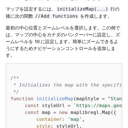
マップを設定するには、
行の
initializeMap(...)
後に次の関数
を作成します。
//Add functions
最初の中心位置とズームレベルを選択します。この例で
は、マップの中心をカナダのバンクーバーに設定し、ズ
ームレベルを 10 に設定します。簡単にズームできるよ
うにするためナビゲーションコントロールを追加しま
す。
/**

 * Initializes the map with the specified
 */
function
initializeMap
(
mapStyle = 
"Standa
const
 styleUrl = 
`https://maps.geo.
$
const
 map = 
new
 maplibregl.Map(
{
container
: 
'map'
,               
style
: styleUrl,                