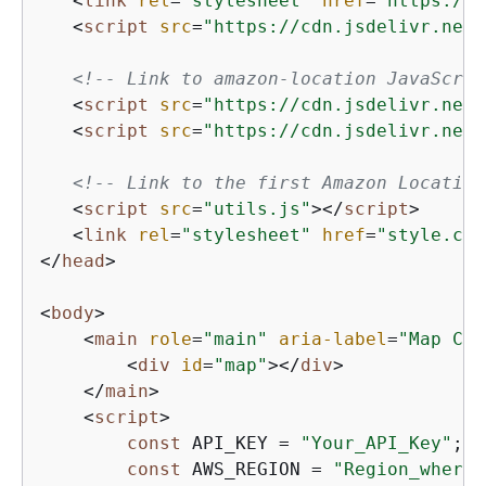
<
link
rel
=
"stylesheet"
href
=
"https://c
<
script
src
=
"https://cdn.jsdelivr.net/
<!-- Link to amazon-location JavaScrip
<
script
src
=
"https://cdn.jsdelivr.net/
<
script
src
=
"https://cdn.jsdelivr.net/
<!-- Link to the first Amazon Location
<
script
src
=
"utils.js"
>
</
script
>
<
link
rel
=
"stylesheet"
href
=
"style.css
</
head
>
<
body
>
<
main
role
=
"main"
aria-label
=
"Map Con
<
div
id
=
"map"
>
</
div
>
</
main
>
<
script
>
const
 API_KEY = 
"Your_API_Key"
;

const
 AWS_REGION = 
"Region_where_