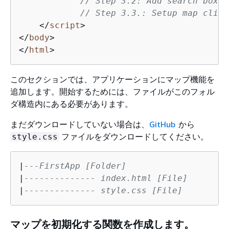
// Step 3.2: Add search box t
// Step 3.3.: Setup map click
</
script
>
</
body
>
</
html
>
このセクションでは、アプリケーションにマップ機能を
追加します。開始するためには、ファイルがこのフォル
ダ構造内にある必要があります。
まだダウンロードしていない場合は、
GitHub
から
ファイルをダウンロードしてください。
style.css
|
---FirstApp [Folder]
|
-------------- index.html [File]
|
-------------- style.css [File]
マップを初期化する関数を作成します。