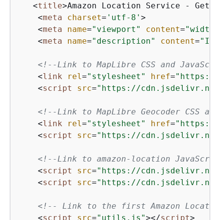
<
title
>
Amazon Location Service - Getti
<
meta
charset
=
'utf-8'
>
<
meta
name
=
"viewport"
content
=
"width=
<
meta
name
=
"description"
content
=
"Int
<!--Link to MapLibre CSS and JavaScri
<
link
rel
=
"stylesheet"
href
=
"https://
<
script
src
=
"https://cdn.jsdelivr.net
<!--Link to MapLibre Geocoder CSS and
<
link
rel
=
"stylesheet"
href
=
"https://
<
script
src
=
"https://cdn.jsdelivr.net
<!--Link to amazon-location JavaScrip
<
script
src
=
"https://cdn.jsdelivr.net
<
script
src
=
"https://cdn.jsdelivr.net
<!-- Link to the first Amazon Locatio
<
script
src
=
"utils.js"
>
</
script
>