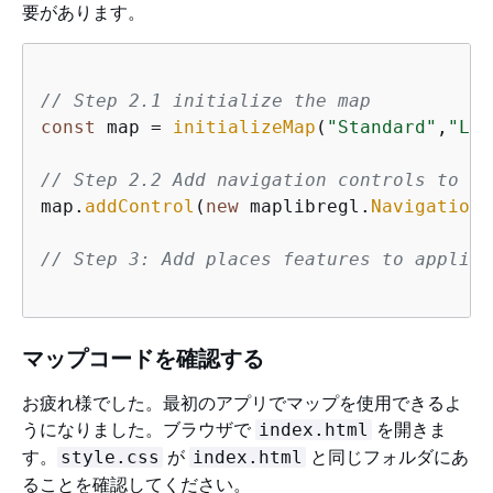
要があります。
// Step 2.1 initialize the map
const
 map = 
initializeMap
(
"Standard"
,
"Lig
// Step 2.2 Add navigation controls to th
map.
addControl
(
new
 maplibregl.
NavigationC
// Step 3: Add places features to applica
マップコードを確認する
お疲れ様でした。最初のアプリでマップを使用できるよ
うになりました。ブラウザで
を開きま
index.html
す。
が
と同じフォルダにあ
style.css
index.html
ることを確認してください。