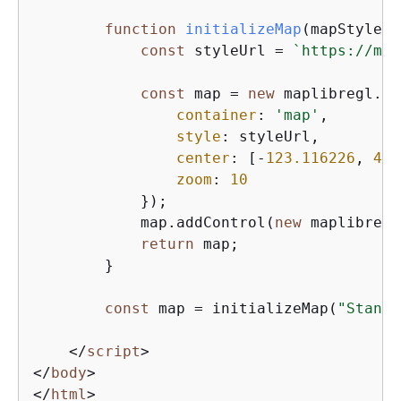
function
initializeMap
(
mapStyle, 
const
 styleUrl = 
`https://map
const
 map = 
new
 maplibregl.Ma
container
: 
'map'
,        
style
: styleUrl,         
center
: [-
123.116226
, 
49.
zoom
: 
10
            });

            map.addControl(
new
 maplibregl
return
 map;

        }

const
 map = initializeMap(
"Standa
</
script
>
</
body
>
</
html
>