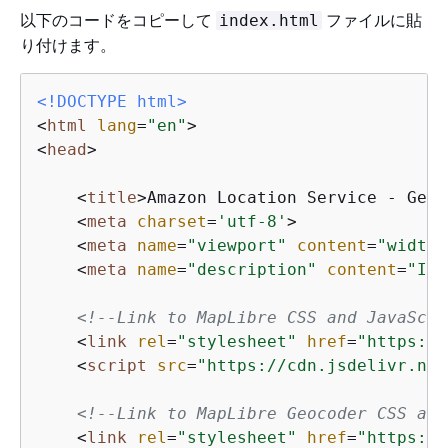
以下のコードをコピーして
ファイルに貼
index.html
り付けます。
<!DOCTYPE 
html
>
<
html
lang
=
"en"
>
<
head
>
<
title
>
Amazon Location Service - Gett
<
meta
charset
=
'utf-8'
>
<
meta
name
=
"viewport"
content
=
"width=
<
meta
name
=
"description"
content
=
"Int
<!--Link to MapLibre CSS and JavaScri
<
link
rel
=
"stylesheet"
href
=
"https://
<
script
src
=
"https://cdn.jsdelivr.net
<!--Link to MapLibre Geocoder CSS and
<
link
rel
=
"stylesheet"
href
=
"https://