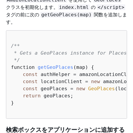
クラスを初期化します。
の
index.html
</script>
タグの前に次の
関数を追加しま
getGeoPlaces(map)
す。
/**

 * Gets a GeoPlaces instance for Places o
 */
function 
getGeoPlaces
(map)
{
const
 authHelper = amazonLocationClie
const
 locationClient = 
new
 amazonLoca
const
 geoPlaces = 
new
GeoPlaces
(locat
return
 geoPlaces;                    
}

検索ボックスをアプリケーションに追加する