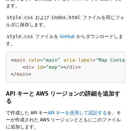
ます。
および
ファイルを同じフォ
style.css
index.html
ルダに保存します。
ファイルを
GitHub
からダウンロードしま
style.css
す。
<
main
role
=
"main"
aria-label
=
"Map Contain
<
div
id
=
"map"
>
</
div
>
</
main
>
API キーと AWS リージョンの詳細を追加す
る
で作成した API キー
API キーを使用して認証する
を、キ
ーが作成された AWS リージョンとともにこのファイル
に追加します。