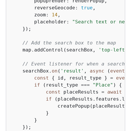
        popuprender: renderPopup,        
        reverseGeocode: 
true
,            
        zoom: 
14
,                        
        placeholder: 
"Search text or near
    });

// Add the search box to the map
    map.addControl(searchBox, 
'top-left'
)
// Event listener for when a search r
    searchBox.
on
(
'result'
, 
async
 (
event
) 
const
{
 id, result_type } = 
event
if
 (result_type === 
"Place"
) 
{
const
 placeResults = 
await
 ge
if
 (placeResults.features.len
                createPopup(placeResults.
            }

        }

    });
