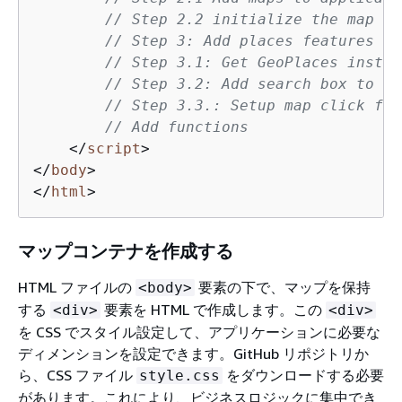
// Step 2.2 initialize the map
// Step 3: Add places features to
// Step 3.1: Get GeoPlaces instan
// Step 3.2: Add search box to th
// Step 3.3.: Setup map click fun
// Add functions
</
script
>
</
body
>
</
html
>
マップコンテナを作成する
HTML ファイルの
要素の下で、マップを保持
<body>
する
要素を HTML で作成します。この
<div>
<div>
を CSS でスタイル設定して、アプリケーションに必要な
ディメンションを設定できます。GitHub リポジトリか
ら、CSS ファイル
をダウンロードする必要
style.css
があります。これにより、ビジネスロジックに集中でき