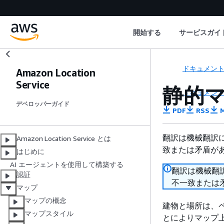
開始する
サービスガイ
ドキュメン
Amazon Location
Service
静的
ドキュメン
デベロッパーガイド
PDF
RSS
M
翻訳は機械翻訳
Amazon Location Service とは
致または矛盾が
はじめに
AI エージェントを使用して構築する
翻訳は機械翻
認証
不一致または
マップ
マップの概念
建物と場所は、ペ
マップスタイル
とによりマップ