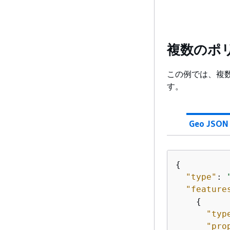
複数のポ
この例では、複
す。
Geo JSON
{
"type"
: 
"feature
{
"typ
"pro