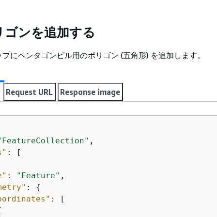
リゴンを追加する
プにペンタゴンビル用のポリゴン (五角形) を追加します。
Request URL
Response image
"FeatureCollection"
,

s"
: [

e"
: 
"Feature"
,

metry"
: 
{
oordinates"
: [


