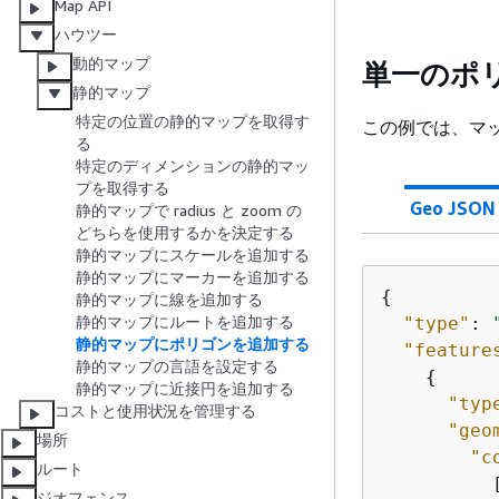
Map API
ハウツー
動的マップ
単一のポ
静的マップ
特定の位置の静的マップを取得す
この例では、マッ
る
特定のディメンションの静的マッ
プを取得する
Geo JSON
静的マップで radius と zoom の
どちらを使用するかを決定する
静的マップにスケールを追加する
静的マップにマーカーを追加する
{
静的マップに線を追加する
静的マップにルートを追加する
"type"
: 
静的マップにポリゴンを追加する
"feature
静的マップの言語を設定する
{
静的マップに近接円を追加する
"typ
コストと使用状況を管理する
"geo
場所
"c
ルート
          [
ジオフェンス