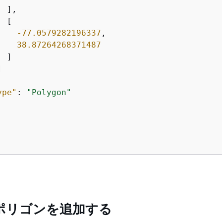
 ],

 [

-77.0579282196337
,

38.87264268371487
 ]



ype"
: 
"Polygon"
ポリゴンを追加する