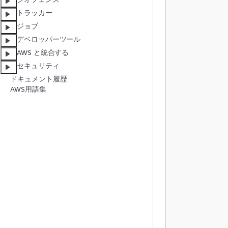
           
トラッカー
ジョブ
デベロッパーツール
           
AWS と統合する
           
セキュリティ
ドキュメント履歴
AWS用語集
           
           
           
           
           
           