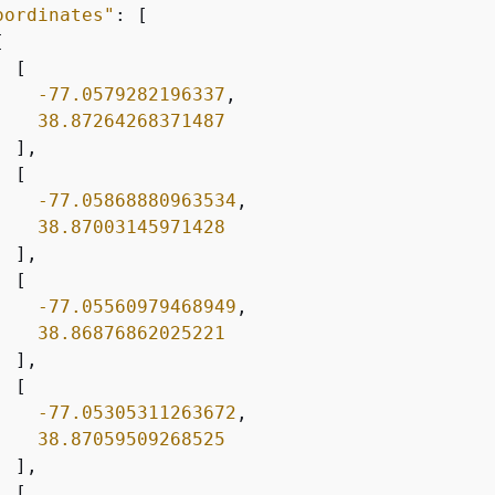
oordinates"
: [



 [

-77.0579282196337
,

38.87264268371487
 ],

 [

-77.05868880963534
,

38.87003145971428
 ],

 [

-77.05560979468949
,

38.86876862025221
 ],

 [

-77.05305311263672
,

38.87059509268525
 ],

 [
