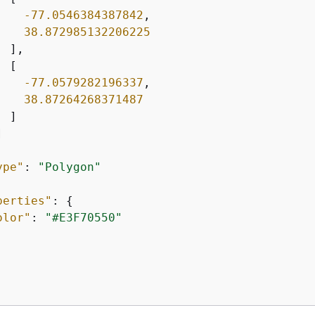
-77.0546384387842
,

38.872985132206225
 ],

 [

-77.0579282196337
,

38.87264268371487
 ]



ype"
: 
"Polygon"
perties"
: 
{
olor"
: 
"#E3F70550"