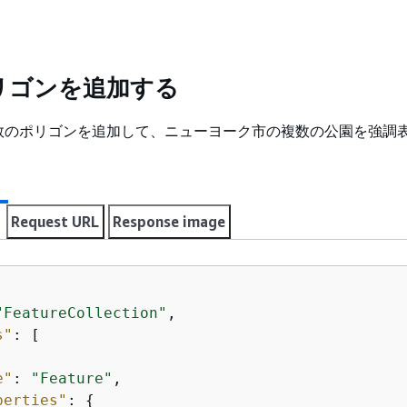
リゴンを追加する
数のポリゴンを追加して、ニューヨーク市の複数の公園を強調
Request URL
Response image
"FeatureCollection"
,

s"
: [

e"
: 
"Feature"
,

perties"
: 
{