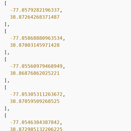
 [

-77.0579282196337
,

38.87264268371487
 ],

 [

-77.05868880963534
,

38.87003145971428
 ],

 [

-77.05560979468949
,

38.86876862025221
 ],

 [

-77.05305311263672
,

38.87059509268525
 ],

 [

-77.0546384387842
,

38.872985132206225