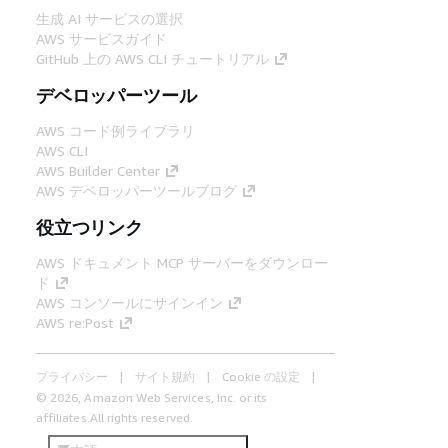
生成 AI サービスの選択
AWS サービスガイド
GitHub 上の AWS CLI チュートリアル
デベロッパーツール
AWS コード例ライブラリ
AWS CLI
AWS Builder Center
AWS デベロッパーツールブログ
役立つリンク
AWS ドキュメント MCP サーバーをダウンロー
ド
AWS コンソールにサインイン
AWS re:Post
プライバシー
サイト規約
Cookie の設定
© 2026, Amazon Web Services, Inc. or its
affiliates.All rights reserved.