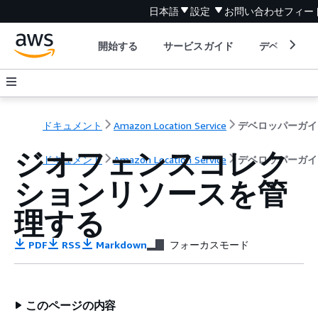
日本語
設定
お問い合わせ
フィー
開始する
サービスガイド
デベロッパ
ドキュメント
Amazon Location Service
デベロッパーガイ
ジオフェンスコレク
ドキュメント
Amazon Location Service
デベロッパーガイ
ションリソースを管
理する
PDF
RSS
Markdown
フォーカスモード
このページの内容