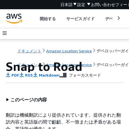
日本語
設定
お問い合わせ
フィー
開始する
サービスガイド
デベロッパ
ドキュメント
Amazon Location Service
デベロッパーガイ
Snap to Road
ドキュメント
Amazon Location Service
デベロッパーガイ
PDF
RSS
Markdown
フォーカスモード
このページの内容
翻訳は機械翻訳により提供されています。提供された翻
訳内容と英語版の間で齟齬、不一致または矛盾がある場
合、英語版が優先します。