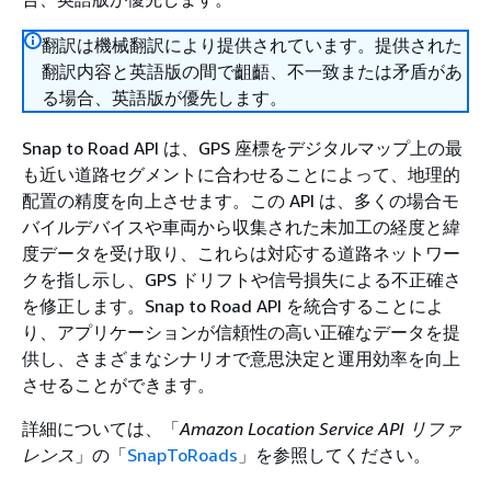
翻訳は機械翻訳により提供されています。提供された
翻訳内容と英語版の間で齟齬、不一致または矛盾があ
る場合、英語版が優先します。
Snap to Road API は、GPS 座標をデジタルマップ上の最
も近い道路セグメントに合わせることによって、地理的
配置の精度を向上させます。この API は、多くの場合モ
バイルデバイスや車両から収集された未加工の経度と緯
度データを受け取り、これらは対応する道路ネットワー
クを指し示し、GPS ドリフトや信号損失による不正確さ
を修正します。Snap to Road API を統合することによ
り、アプリケーションが信頼性の高い正確なデータを提
供し、さまざまなシナリオで意思決定と運用効率を向上
させることができます。
詳細については、「
Amazon Location Service API リファ
レンス
」の「
SnapToRoads
」を参照してください。