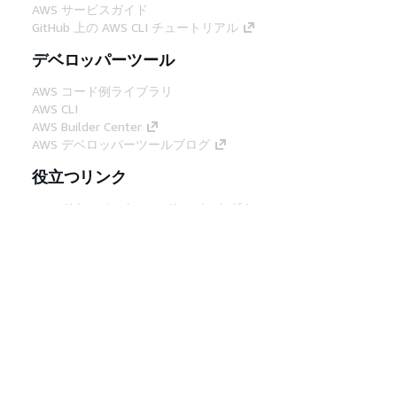
AWS サービスガイド
GitHub 上の AWS CLI チュートリアル
デベロッパーツール
AWS コード例ライブラリ
AWS CLI
AWS Builder Center
AWS デベロッパーツールブログ
役立つリンク
AWS ドキュメント MCP サーバーをダウンロー
ド
AWS コンソールにサインイン
AWS re:Post
プライバシー
サイト規約
Cookie の設定
© 2026, Amazon Web Services, Inc. or its
affiliates.All rights reserved.
日本語