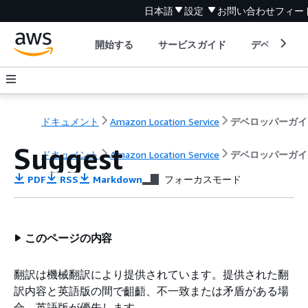
日本語
設定
お問い合わせ
フィー
開始する
サービスガイド
デベロッパ
ドキュメント
Amazon Location Service
デベロッパーガイ
Suggest
ドキュメント
Amazon Location Service
デベロッパーガイ
PDF
RSS
Markdown
フォーカスモード
このページの内容
翻訳は機械翻訳により提供されています。提供された翻
訳内容と英語版の間で齟齬、不一致または矛盾がある場
合、英語版が優先します。