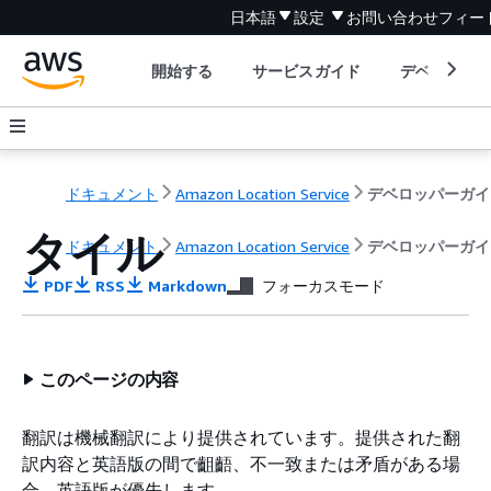
日本語
設定
お問い合わせ
フィー
開始する
サービスガイド
デベロッパ
ドキュメント
Amazon Location Service
デベロッパーガイ
タイル
ドキュメント
Amazon Location Service
デベロッパーガイ
PDF
RSS
Markdown
フォーカスモード
このページの内容
翻訳は機械翻訳により提供されています。提供された翻
訳内容と英語版の間で齟齬、不一致または矛盾がある場
合、英語版が優先します。