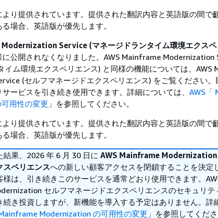
により提供されています。提供された翻訳内容と英語版の間で
ある場合、英語版が優先します。
me Modernization Service (マネージドランタイム環境エク
されなくなりました。AWS Mainframe Modernization Se
イム環境エクスペリエンス) と同様の機能については、AWS Mai
ion Service (セルフマネージドエクスペリエンス) をご覧くださ
りサービスを引き続き使用できます。詳細については、
AWS「 M
on の可用性の変更
」を参照してください。
により提供されています。提供された翻訳内容と英語版の間で
ある場合、英語版が優先します。
果、2026 年 6 月 30 日に
AWS Mainframe Modernizati
クスペリエンス
への新しい顧客アクセスを閉鎖することを決定
客様は、引き続きこのサービスを通常どおり使用できます。AWS
e Modernization セルフマネージドエクスペリエンスのセキュリ
き続き投資しますが、新機能を導入する予定はありません。詳
Mainframe Modernization の可用性の変更
」を参照してくださ