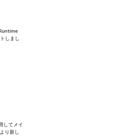
untime
トしまし
用してメイ
、より新し