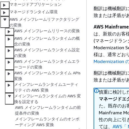
マネージドアプリケーション
翻訳は機械翻訳
マネージドランタイム環境
致または矛盾が
AWS メインフレームリファクタリング
の変換
AWS Mainfra
AWS メインフレームリリースの変換
は、新規のお客様に公開
AWS メインフレームランタイムの概
(マネージドランタ
念の変換
Modernizat
AWS メインフレームランタイム設定
様は、通常どお
の変換
Modernizati
AWS メインフレームランタイムエラ
ーコードの変換
翻訳は機械翻訳
AWS メインフレームランタイム APIs
変換
致または矛盾が
メインフレームランタイムユーティ
リティの AWS 変換
慎重に検討した結
メインフレームランタイムの AWS 変
マネージドエ
換を設定する
た。既存のお
AWS メインフレームランタイムの前
Mainfram
提条件の変換
メインフレームランタイムのオンボ
性の向上に引
ーディング AWS 変換
ては、
AWS「 