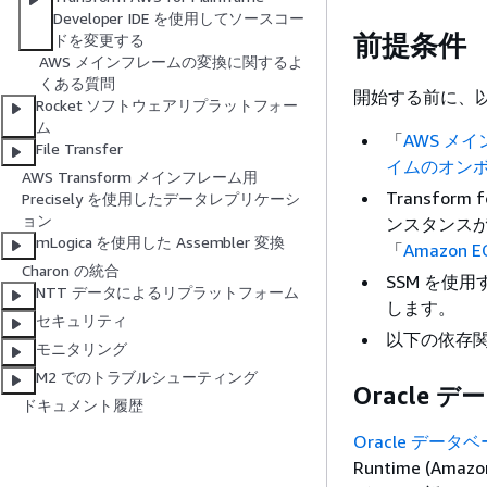
Developer IDE を使用してソースコー
前提条件
ドを変更する
AWS メインフレームの変換に関するよ
くある質問
開始する前に、
Rocket ソフトウェアリプラットフォー
ム
「
AWS メ
File Transfer
イムのオンボ
AWS Transform メインフレーム用
Transform 
Precisely を使用したデータレプリケーシ
ョン
ンスタンス
mLogica を使用した Assembler 変換
「
Amazon
Charon の統合
SSM を使
NTT データによるリプラットフォーム
します。
セキュリティ
以下の依存
モニタリング
M2 でのトラブルシューティング
Oracle 
ドキュメント履歴
Oracle デー
Runtime (Am