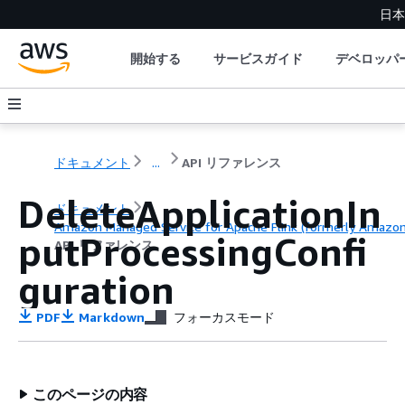
日本
開始する
サービスガイド
デベロッパ
ドキュメント
...
API リファレンス
DeleteApplicationIn
ドキュメント
Amazon Managed Service for Apache Flink (formerly Amazon K
putProcessingConfi
API リファレンス
guration
PDF
Markdown
フォーカスモード
このページの内容