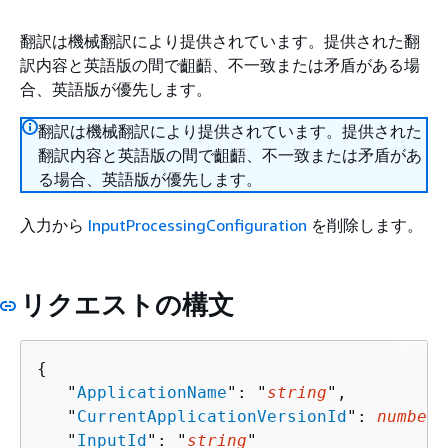
翻訳は機械翻訳により提供されています。提供された翻
訳内容と英語版の間で齟齬、不一致または矛盾がある場
合、英語版が優先します。
翻訳は機械翻訳により提供されています。提供された
翻訳内容と英語版の間で齟齬、不一致または矛盾があ
る場合、英語版が優先します。
入力から
InputProcessingConfiguration
を削除します。
リクエストの構文
{
   "
ApplicationName
": "
string
",

   "
CurrentApplicationVersionId
": 
number
,

   "
InputId
": "
string
"
