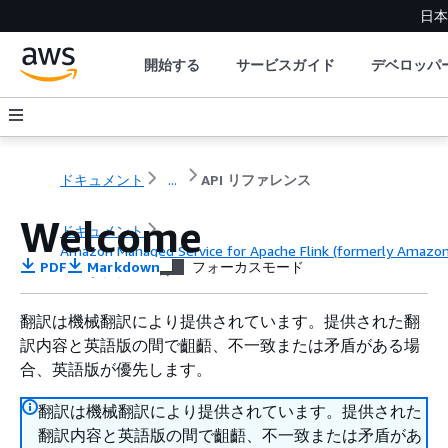
日本
開始する
サービスガイド
デベロッパ
ドキュメント
...
API リファレンス
Welcome
ドキュメント
Amazon Managed Service for Apache Flink (formerly Amazon K
PDF
Markdown
フォーカスモード
API リファレンス
翻訳は機械翻訳により提供されています。提供された翻
訳内容と英語版の間で齟齬、不一致または矛盾がある場
合、英語版が優先します。
翻訳は機械翻訳により提供されています。提供された
翻訳内容と英語版の間で齟齬、不一致または矛盾があ