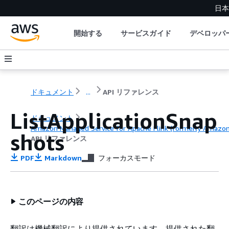
日本
開始する
サービスガイド
デベロッパ
ドキュメント
...
API リファレンス
ListApplicationSnap
ドキュメント
Amazon Managed Service for Apache Flink (formerly Amazon K
shots
API リファレンス
PDF
Markdown
フォーカスモード
このページの内容
翻訳は機械翻訳により提供されています。提供された翻