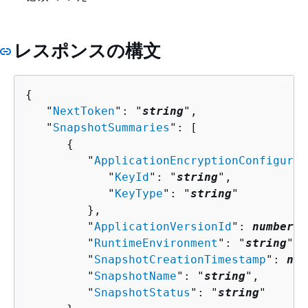
レスポンスの構文
{
   "
NextToken
": "
string
",

   "
SnapshotSummaries
": [ 

{
         "
ApplicationEncryptionConfigurat
            "
KeyId
": "
string
",

            "
KeyType
": "
string
"

         },

         "
ApplicationVersionId
": 
number
,

         "
RuntimeEnvironment
": "
string
",

         "
SnapshotCreationTimestamp
": 
num
         "
SnapshotName
": "
string
",

         "
SnapshotStatus
": "
string
"
