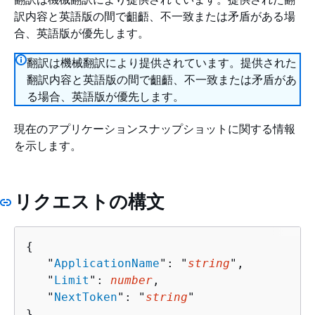
訳内容と英語版の間で齟齬、不一致または矛盾がある場
合、英語版が優先します。
翻訳は機械翻訳により提供されています。提供された
翻訳内容と英語版の間で齟齬、不一致または矛盾があ
る場合、英語版が優先します。
現在のアプリケーションスナップショットに関する情報
を示します。
リクエストの構文
{
   "
ApplicationName
": "
string
",

   "
Limit
": 
number
,

   "
NextToken
": "
string
"

}