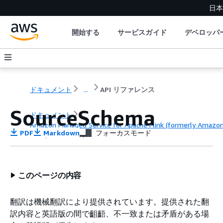
日本
開始する
サービスガイド
デベロッパ
ドキュメント
...
API リファレンス
SourceSchema
ドキュメント
Amazon Managed Service for Apache Flink (formerly Amazon K
PDF
Markdown
フォーカスモード
API リファレンス
このページの内容
翻訳は機械翻訳により提供されています。提供された翻
訳内容と英語版の間で齟齬、不一致または矛盾がある場