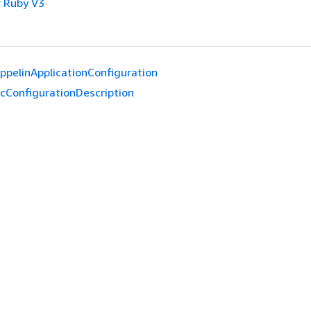
 Ruby V3
ppelinApplicationConfiguration
cConfigurationDescription