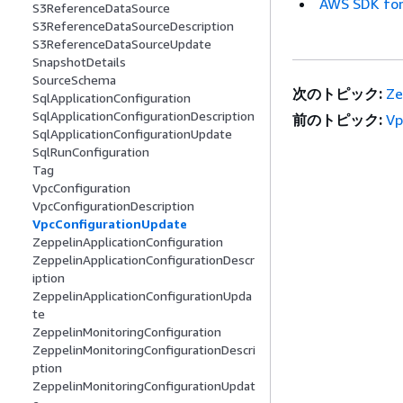
AWS SDK for
S3ReferenceDataSource
S3ReferenceDataSourceDescription
S3ReferenceDataSourceUpdate
SnapshotDetails
SourceSchema
次のトピック:
Ze
SqlApplicationConfiguration
SqlApplicationConfigurationDescription
前のトピック:
Vp
SqlApplicationConfigurationUpdate
SqlRunConfiguration
Tag
VpcConfiguration
VpcConfigurationDescription
VpcConfigurationUpdate
ZeppelinApplicationConfiguration
ZeppelinApplicationConfigurationDescr
iption
ZeppelinApplicationConfigurationUpda
te
ZeppelinMonitoringConfiguration
ZeppelinMonitoringConfigurationDescri
ption
ZeppelinMonitoringConfigurationUpdat