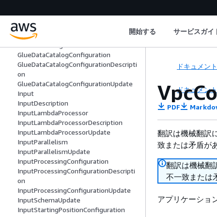
FlinkApplicationConfiguration
FlinkApplicationConfigurationDescriptio
n
開始する
サービスガイ
FlinkApplicationConfigurationUpdate
FlinkRunConfiguration
GlueDataCatalogConfiguration
GlueDataCatalogConfigurationDescripti
ドキュメン
on
GlueDataCatalogConfigurationUpdate
VpcCo
ドキュメン
Input
InputDescription
PDF
Markdo
InputLambdaProcessor
InputLambdaProcessorDescription
InputLambdaProcessorUpdate
翻訳は機械翻訳
InputParallelism
致または矛盾が
InputParallelismUpdate
InputProcessingConfiguration
翻訳は機械翻
InputProcessingConfigurationDescripti
不一致または
on
InputProcessingConfigurationUpdate
アプリケーション
InputSchemaUpdate
InputStartingPositionConfiguration