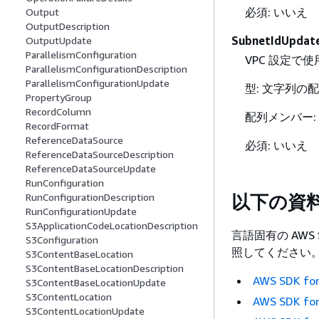
必須: いいえ
Output
OutputDescription
SubnetIdUpdat
OutputUpdate
ParallelismConfiguration
VPC 設定で
ParallelismConfigurationDescription
ParallelismConfigurationUpdate
型: 文字列の
PropertyGroup
RecordColumn
配列メンバー:
RecordFormat
ReferenceDataSource
必須: いいえ
ReferenceDataSourceDescription
ReferenceDataSourceUpdate
RunConfiguration
以下の資
RunConfigurationDescription
RunConfigurationUpdate
S3ApplicationCodeLocationDescription
言語固有の AWS
S3Configuration
照してください
S3ContentBaseLocation
S3ContentBaseLocationDescription
AWS SDK for
S3ContentBaseLocationUpdate
S3ContentLocation
AWS SDK for
S3ContentLocationUpdate