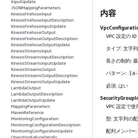
InputUpdate
JSONMappingParameters
内容
KinesisFirehoseInput
KinesisFirehoseInputDescription
KinesisFirehoseInputUpdate
VpcConfigurati
KinesisFirehoseOutput
VPC 設定の 
KinesisFirehoseOutputDescription
KinesisFirehoseOutputUpdate
タイプ: 文字列
KinesisStreamsInput
KinesisStreamsInputDescription
長さの制約: 最
KinesisStreamsInputUpdate
KinesisStreamsOutput
パターン:
[a
KinesisStreamsOutputDescription
KinesisStreamsOutputUpdate
必須: はい
LambdaOutput
LambdaOutputDescription
SecurityGroupI
LambdaOutputUpdate
VPC 設定で
MappingParameters
MavenReference
型: 文字列の
MonitoringConfiguration
MonitoringConfigurationDescription
配列メンバー:
MonitoringConfigurationUpdate
OperationFailureDetails