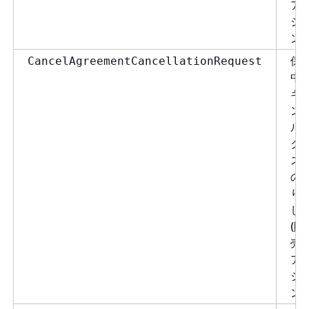
ア
シ
ン)
保
CancelAgreementCancellationRequest
中
キ
ン
ル
ク
ス
の
り
し
(販
売
ア
シ
ン)