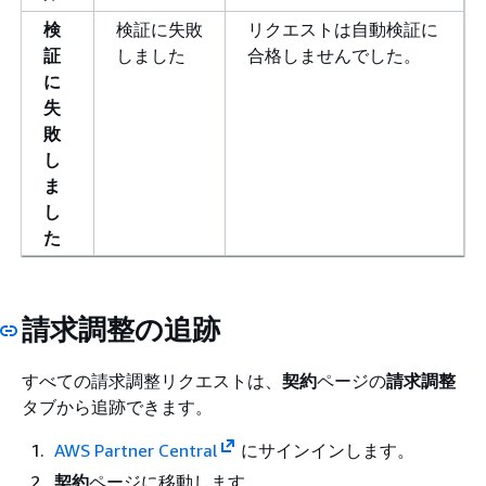
検
検証に失敗
リクエストは自動検証に
証
しました
合格しませんでした。
に
失
敗
し
ま
し
た
請求調整の追跡
すべての請求調整リクエストは、
契約
ページの
請求調整
タブから追跡できます。
AWS Partner Central
にサインインします。
契約
ページに移動します。