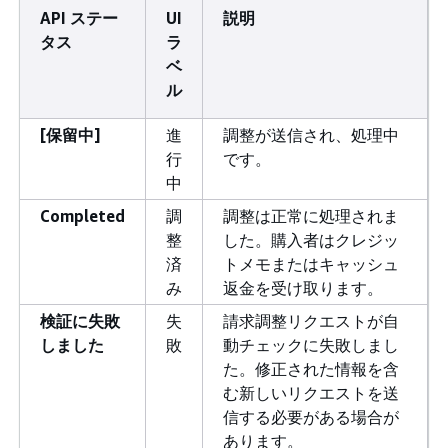
API ステー
UI
説明
タス
ラ
ベ
ル
[保留中]
進
調整が送信され、処理中
行
です。
中
Completed
調
調整は正常に処理されま
整
した。購入者はクレジッ
済
トメモまたはキャッシュ
み
返金を受け取ります。
検証に失敗
失
請求調整リクエストが自
しました
敗
動チェックに失敗しまし
た。修正された情報を含
む新しいリクエストを送
信する必要がある場合が
あります。