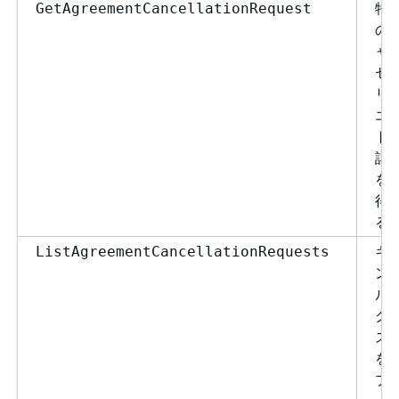
特
GetAgreementCancellationRequest
の
ャ
セ
リ
エ
ト
詳
を
得
る
キ
ListAgreementCancellationRequests
ン
ル
ク
ス
を
プ