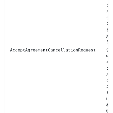
ン
ル
ク
ス
を
始
る
保
AcceptAgreementCancellationRequest
中
キ
ン
ル
ク
ス
を
け
れ
(購