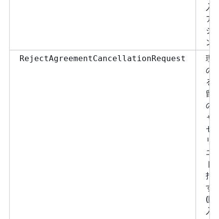
入
ア
シ
ン)
理
RejectAgreementCancellationRequest
の
る
留
の
ャ
セ
リ
エ
ト
拒
す
(購
入