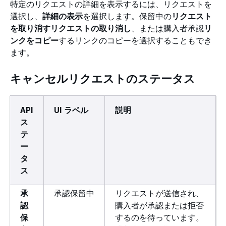
特定のリクエストの詳細を表示するには、リクエストを
選択し、
詳細の表示
を選択します。保留中の
リクエスト
を取り消すリクエストの取り消し
、または購入者承認
リ
ンクをコピー
するリンクのコピーを選択することもでき
ます。
キャンセルリクエストのステータス
API
UI ラベル
説明
ス
テ
ー
タ
ス
承
承認保留中
リクエストが送信され、
認
購入者が承認または拒否
保
するのを待っています。