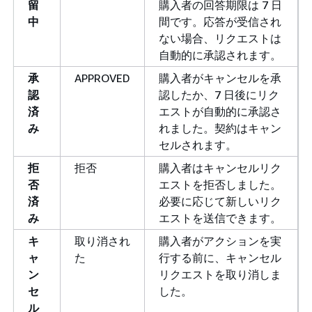
留
購入者の回答期限は 7 日
中
間です。応答が受信され
ない場合、リクエストは
自動的に承認されます。
承
APPROVED
購入者がキャンセルを承
認
認したか、7 日後にリク
済
エストが自動的に承認さ
み
れました。契約はキャン
セルされます。
拒
拒否
購入者はキャンセルリク
否
エストを拒否しました。
済
必要に応じて新しいリク
み
エストを送信できます。
キ
取り消され
購入者がアクションを実
ャ
た
行する前に、キャンセル
ン
リクエストを取り消しま
セ
した。
ル