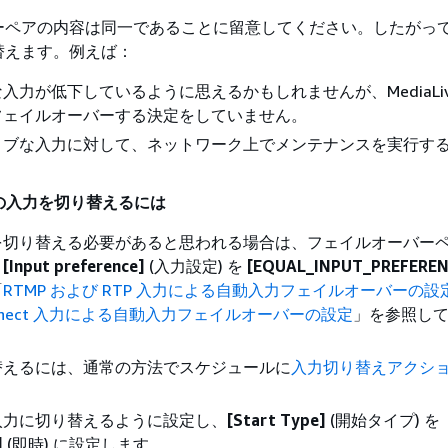
ーペアの内容は同一であることに留意してください。したがっ
替えます。例えば：
入力が低下しているように思えるかもしれませんが、MediaLiv
フェイルオーバーする決定をしていません。
ィブな入力に対して、ネットワーク上でメンテナンスを実行す
つの入力を切り替えるには
を切り替える必要があると思われる場合は、フェイルオーバー
、
[Input preference]
(入力設定) を
[EQUAL_INPUT_PREFEREN
「
RTMP および RTP 入力による自動入力フェイルオーバーの設
Connect 入力による自動入力フェイルオーバーの設定
」を参照し
替えるには、通常の方法でスケジュールに
入力切り替えアクシ
入力に切り替えるように設定し、
[Start Type]
(開始タイプ) を
]
(即時) に設定します。