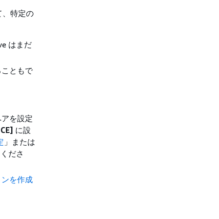
て、特定の
e はまだ
ることもで
ペアを設定
CE]
に設
定
」または
てくださ
ョンを作成