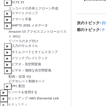
SCTE 35
エンコードの共有とクローン作成
スマートクロップ
スマート字幕
次のトピック:
自
SMPTE 2038 メタデータ
前のトピック:
チ
Amazon S3 アクセスコントロールリス
ト (ACL)
リソースのタグ付け
入力のサムネイル
タイムコードとタイムスタンプ
トリックプレイトラック
ビデオ - 色空間変換
ビデオ – 複雑な色空間変換
動画 – 拡張 VQ
ビデオレート制御モード
VPC 配信
リソースを使用する
セットアップ: AWS Elemental Link
セキュリティ