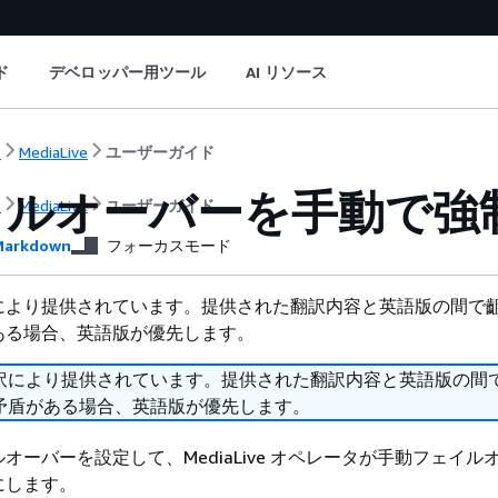
ド
デベロッパー用ツール
AI リソース
ト
MediaLive
ユーザーガイド
イルオーバーを手動で強
ト
MediaLive
ユーザーガイド
arkdown
フォーカスモード
により提供されています。提供された翻訳内容と英語版の間で
ある場合、英語版が優先します。
訳により提供されています。提供された翻訳内容と英語版の間
矛盾がある場合、英語版が優先します。
オーバーを設定して、MediaLive オペレータが手動フェイル
にします。