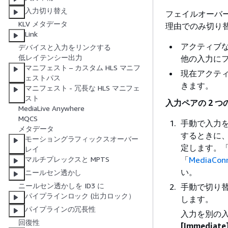
入力切り替え
フェイルオーバ
KLV メタデータ
理由でのみ切り
Link
アクティブな
デバイスと入力をリンクする
低レイテンシー出力
他の入力に
マニフェスト – カスタム HLS マニフ
現在アクテ
ェストパス
きます。
マニフェスト - 冗長な HLS マニフェ
スト
入力ペアの 2 
MediaLive Anywhere
MQCS
手動で入力
メタデータ
するときに
モーショングラフィックスオーバー
定します。
レイ
「
Media
マルチプレックスと MPTS
い。
ニールセン透かし
ニールセン透かしを ID3 に
手動で切り
パイプラインロック (出力ロック）
します。
パイプラインの冗長性
入力を別の
回復性
[Immediate