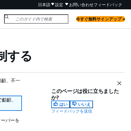
日本語
設定
お問い合わせ
フィードバック
今すぐ無料サインアップ »
制する
齟齬、不一
このページは役に立ちました
か?
で齟齬、
はい
いいえ
フィードバックを送信
オーバーを