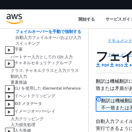
セットアップ: CDI 入力
設定 : MediaConnect 入力
設定 : その他の入力
開始する
サービスガイ
フェイルオーバーペアの役割の変更
チャンネルの開始
フェイルオーバーを手動で強制する
自動入力フェイルオーバおよび入力
ドキュメン
スイッチング
字幕
フェ
ドキュメン
パートナー入力としての CDI 入力
チャネルセキュリティグループ
PDF
RSS
M
クラス: チャネルクラスと入力クラス
動的入力
翻訳は機械翻訳
要素推論
致または矛盾が
CLI を使用した Elemental Inference
イベントクリッピング
翻訳は機械翻
ID3 メタデータ
不一致または
イメージオーバーレイ
入力クリッピング
自動入力フェイル
入力損失処理
実行できるよう
入力準備