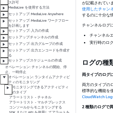
ス許可
が記載されていま
MediaLive を使用する方法
使用したチャン
セットアップ: MediaLive Anywhere
するのに十分な
セットアップ: MediaLive ワークフロー
チャンネルログに
を計画します
セットアップ: 入力の作成
チャンネル
セットアップ:チャンネルの作成
実行時のログ
セットアップ: 出力グループの作成
セットアップ: 出力エンコードを作成す
る
セットアップ:スケジュールの作成
ログの種
オペレーション: チャンネルの開始、停
止、一時停止
両タイプのログ
オペレーション: ランタイムアクティビ
ティのモニタリング
両方のタイプのログが 
モニタリングできるアクティビティ
標準的な機能を
のタイプ
CloudWatch 
アラートリスト - チャネル
アラートリスト - マルチプレックス
2 種類のログで
コンソールからモニタリングする
SDK または API を使用してアラートを