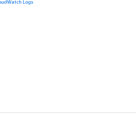
oudWatch Logs
ド
デベロッパーツール