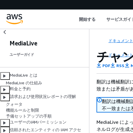
開始する
サービスガイ
ドキュメン
MediaLive
チャ
ドキュメン
ユーザーガイド
PDF
RSS
M
MediaLive とは
翻訳は機械翻訳
MediaLive の仕組み
致または矛盾が
料金と予約
請求および使用状況レポートの理解
翻訳は機械翻
クォータ
不一致または
機能ルールと制限
予備セットアップの手順
MediaLiv
ユーザーのIAMパーミッション
ネルログが生成
信頼されたエンティティの IAM アクセ