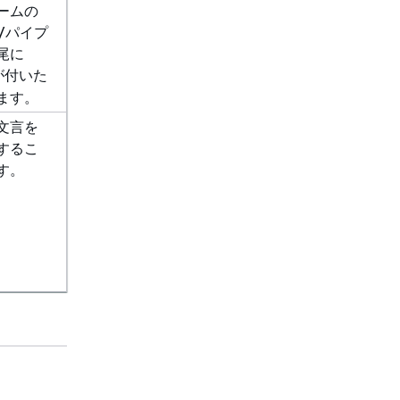
ームの
N/パイプ
尾に
が付いた
ます。
文言を
するこ
す。