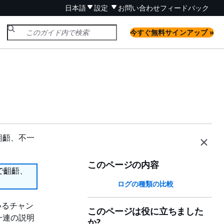
日本語
設定
お問い合わせ
フィードバック
今すぐ無料サインアップ »
齟齬、不一
このページの内容
で齟齬、
ログの種類の比較
いるチャン
このページは役に立ちました
一連の説明
か?