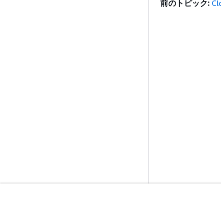
前のトピック:
Cl
開始方法
サービスガイ