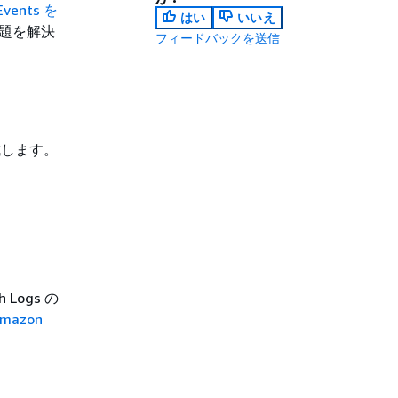
Events を
はい
いいえ
問題を解決
フィードバックを送信
。
成します。
 Logs の
mazon