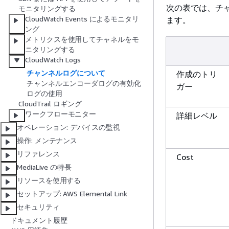
次の表では、チ
モニタリングする
CloudWatch Events によるモニタリ
ます。
ング
メトリクスを使用してチャネルをモ
ニタリングする
CloudWatch Logs
チャンネルログについて
作成のトリ
チャンネルエンコーダログの有効化
ガー
ログの使用
CloudTrail ロギング
ワークフローモニター
詳細レベル
オペレーション: デバイスの監視
操作: メンテナンス
リファレンス
Cost
MediaLive の特長
リソースを使用する
セットアップ: AWS Elemental Link
セキュリティ
ドキュメント履歴