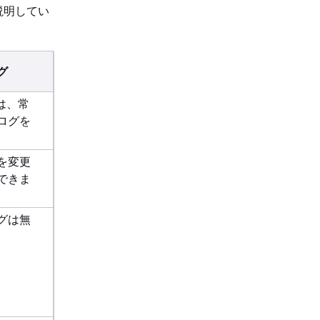
説明してい
グ
e は、常
ログを
。
を変更
できま
グは無