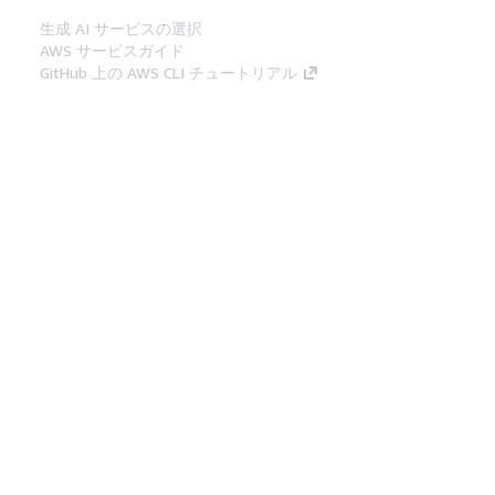
生成 AI サービスの選択
AWS サービスガイド
GitHub 上の AWS CLI チュートリアル
デベロッパーツール
AWS コード例ライブラリ
AWS CLI
AWS Builder Center
AWS デベロッパーツールブログ
役立つリンク
AWS ドキュメント MCP サーバーをダウンロー
ド
AWS コンソールにサインイン
AWS re:Post
プライバシー
サイト規約
Cookie の設定
© 2026, Amazon Web Services, Inc. or its
affiliates.All rights reserved.