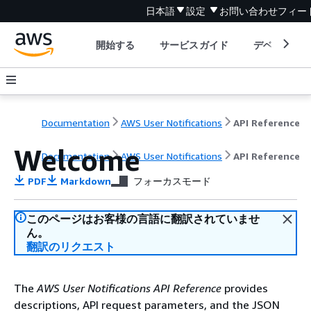
日本語
設定
お問い合わせ
フィー
開始する
サービスガイド
デベロッパ
Documentation
AWS User Notifications
API Reference
Welcome
Documentation
AWS User Notifications
API Reference
PDF
Markdown
フォーカスモード
このページはお客様の言語に翻訳されていませ
ん。
翻訳のリクエスト
The
AWS User Notifications API Reference
provides
descriptions, API request parameters, and the JSON