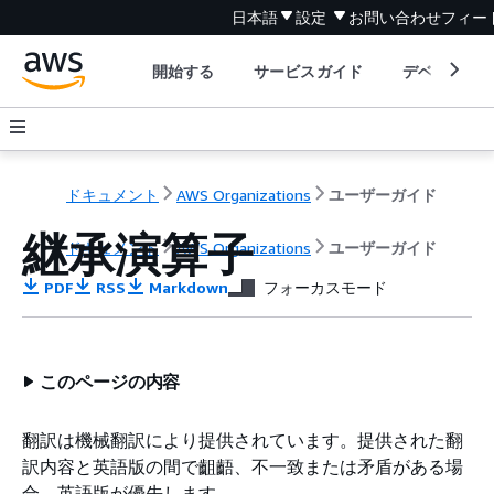
日本語
設定
お問い合わせ
フィー
開始する
サービスガイド
デベロッパ
ドキュメント
AWS Organizations
ユーザーガイド
継承演算子
ドキュメント
AWS Organizations
ユーザーガイド
PDF
RSS
Markdown
フォーカスモード
このページの内容
翻訳は機械翻訳により提供されています。提供された翻
訳内容と英語版の間で齟齬、不一致または矛盾がある場
合、英語版が優先します。