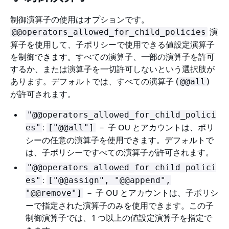
制御演算子の使用はオプションです。
演
@@operators_allowed_for_child_policies
算子を使用して、子ポリシーで使用できる値設定演算子
を制御できます。すべての演算子、一部の演算子を許可
するか、または演算子を一切許可しないという選択肢が
あります。デフォルトでは、すべての演算子 (
)
@@all
が許可されます。
"@@operators_allowed_for_child_polici
:
－ 子 OU とアカウントは、ポリ
es"
["@@all"]
シーの任意の演算子を使用できます。デフォルトで
は、子ポリシーですべての演算子が許可されます。
"@@operators_allowed_for_child_polici
:
es"
["@@assign", "@@append",
－ 子 OU とアカウントは、子ポリシ
"@@remove"]
ーで指定された演算子のみを使用できます。この子
制御演算子では、1 つ以上の値設定演算子を指定で