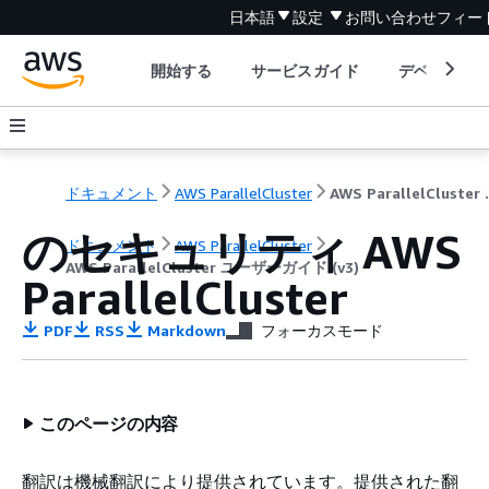
日本語
設定
お問い合わせ
フィー
開始する
サービスガイド
デベロッパ
ドキュメント
AWS ParallelCluster
AWS Paral
のセキュリティ AWS
ドキュメント
AWS ParallelCluster
AWS ParallelCluster ユーザーガイド (v3)
ParallelCluster
PDF
RSS
Markdown
フォーカスモード
このページの内容
翻訳は機械翻訳により提供されています。提供された翻