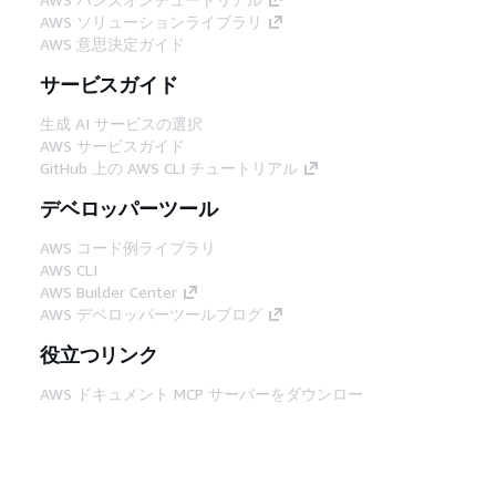
AWS ソリューションライブラリ
AWS 意思決定ガイド
サービスガイド
生成 AI サービスの選択
AWS サービスガイド
GitHub 上の AWS CLI チュートリアル
デベロッパーツール
AWS コード例ライブラリ
AWS CLI
AWS Builder Center
AWS デベロッパーツールブログ
役立つリンク
AWS ドキュメント MCP サーバーをダウンロー
ド
AWS コンソールにサインイン
AWS re:Post