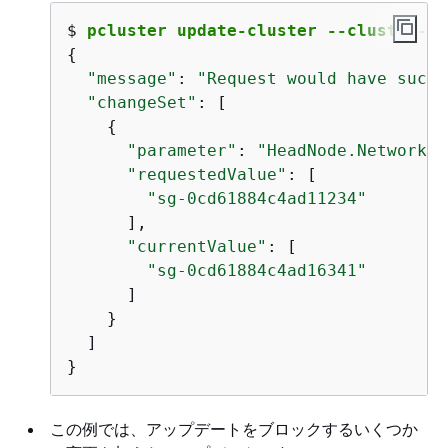
$ 
pcluster update-cluster --cluster-na
{
"message"
: 
"Request would have succe
"changeSet"
: [

{
"parameter"
: 
"HeadNode.Networkin
"requestedValue"
: [

"sg-0cd61884c4ad11234"
      ],

"currentValue"
: [

"sg-0cd61884c4ad16341"
      ]

    }

  ]

}
この例では、アップデートをブロックするいくつか