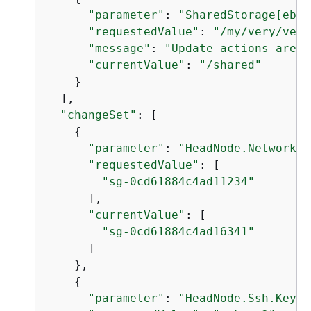
"parameter"
: 
"SharedStorage[ebs1
"requestedValue"
: 
"/my/very/very
"message"
: 
"Update actions are n
"currentValue"
: 
"/shared"
    }

  ],

"changeSet"
: [

{
"parameter"
: 
"HeadNode.Networkin
"requestedValue"
: [

"sg-0cd61884c4ad11234"
      ],

"currentValue"
: [

"sg-0cd61884c4ad16341"
      ]

    },

{
"parameter"
: 
"HeadNode.Ssh.KeyNa