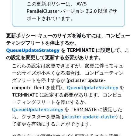
この更新ポリシーは、 AWS
ParallelCluster バージョン 3.2.0 以降でサ
ポートされています。
更新ポリシー: キューのサイズを減らすには、コンピュー
ティングフリートを停止するか、
QueueUpdateStrategy
を TERMINATE に設定して、こ
の設定を変更して更新する必要があります。
これらの設定は変更できますが、変更に伴ってキュ
ーのサイズが小さくなる場合は、コンピューティン
グフリートを停止するか (pcluster update-
compute-fleet を使用)、
QueueUpdateStrategy
を
TERMINATE に設定する必要があります。コンピュ
ーティングフリートを停止するか、
QueueUpdateStrategy
を TERMINATE に設定した
ら、クラスターを更新 (
pcluster update-cluster
) し
て変更を有効にすることができます。