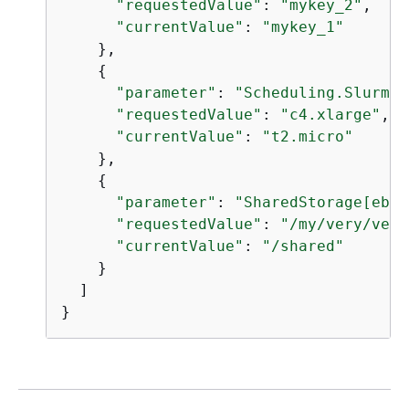
"requestedValue"
: 
"mykey_2"
,

"currentValue"
: 
"mykey_1"
    },

{
"parameter"
: 
"Scheduling.SlurmQu
"requestedValue"
: 
"c4.xlarge"
,

"currentValue"
: 
"t2.micro"
    },

{
"parameter"
: 
"SharedStorage[ebs1
"requestedValue"
: 
"/my/very/very
"currentValue"
: 
"/shared"
    }

  ]

}