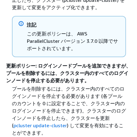
更新して変更をアクティブ化できます。
注記
この更新ポリシーは、 AWS
ParallelCluster バージョン 3.7.0 以降でサ
ポートされています。
更新ポリシー: ログインノードプールを追加できますが、
プールを削除するには、クラスター内のすべてのログイ
ンノードを停止する必要があります。
プールを削除するには、クラスター内のすべてのロ
グインノードを停止する必要があります (各プール
のカウントを 0 に設定することで、クラスター内の
ログインノードを停止できます)。クラスターのログ
インノードを停止したら、クラスターを更新
(
pcluster update-cluster
) して変更を有効にするこ
とができます。