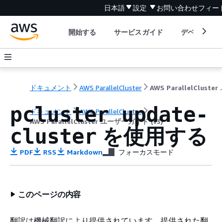
日本語
設定
お問い合わせ
フィー
開始する
サービスガイド
デベロッパ
ドキュメント
AWS ParallelCluster
AWS Paral
pcluster update-
ドキュメント
AWS ParallelCluster
AWS ParallelCluster ユーザーガイド (v3)
を使用する
cluster
PDF
RSS
Markdown
フォーカスモード
このページの内容
翻訳は機械翻訳により提供されています。提供された翻