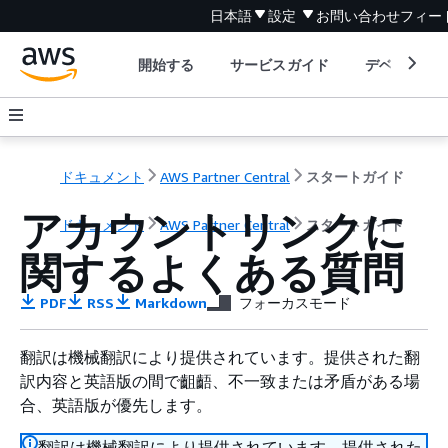
日本語
設定
お問い合わせ
フィー
開始する
サービスガイド
デベロッパ
ドキュメント
AWS Partner Central
スタートガイド
アカウントリンクに
ドキュメント
AWS Partner Central
スタートガイド
関するよくある質問
PDF
RSS
Markdown
フォーカスモード
翻訳は機械翻訳により提供されています。提供された翻
訳内容と英語版の間で齟齬、不一致または矛盾がある場
合、英語版が優先します。
翻訳は機械翻訳により提供されています。提供された