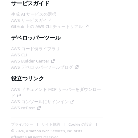
サービスガイド
生成 AI サービスの選択
AWS サービスガイド
GitHub 上の AWS CLI チュートリアル
デベロッパーツール
AWS コード例ライブラリ
AWS CLI
AWS Builder Center
AWS デベロッパーツールブログ
役立つリンク
AWS ドキュメント MCP サーバーをダウンロー
ド
AWS コンソールにサインイン
AWS re:Post
プライバシー
サイト規約
Cookie の設定
© 2026, Amazon Web Services, Inc. or its
affiliates.All rights reserved.