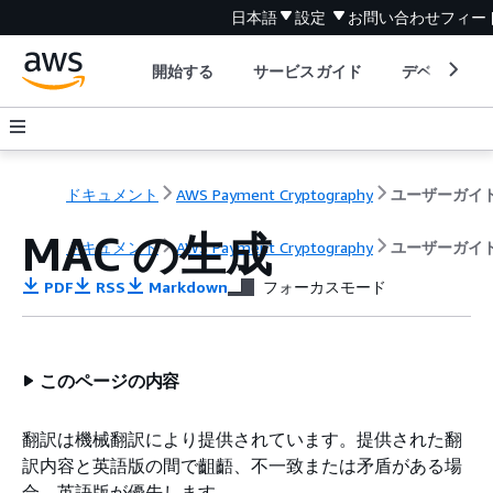
日本語
設定
お問い合わせ
フィー
開始する
サービスガイド
デベロッパ
ドキュメント
AWS Payment Cryptography
ユーザーガイ
MAC の生成
ドキュメント
AWS Payment Cryptography
ユーザーガイ
PDF
RSS
Markdown
フォーカスモード
このページの内容
翻訳は機械翻訳により提供されています。提供された翻
訳内容と英語版の間で齟齬、不一致または矛盾がある場
合、英語版が優先します。