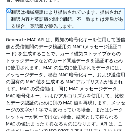
翻訳は機械翻訳により提供されています。提供された
翻訳内容と英語版の間で齟齬、不一致または矛盾があ
る場合、英語版が優先します。
Generate MAC API は、既知の暗号化キーを使用して送信
側と受信側間のデータ検証用の MAC (メッセージ認証コ
ード) を生成することで、カード磁気ストライプからの
トラックデータなどのカード関連データを認証するため
に使用されます。MAC の生成に使用されるデータには、
メッセージデータ、秘密 MAC 暗号化キー、および送信用
の固有の MAC 値を生成する MAC アルゴリズムが含まれ
ます。MAC の受信側は、同じ MAC メッセージデータ、
MAC 暗号化キー、およびアルゴリズムを使用して、比較
とデータ認証のために別の MAC 値を再現します。メッセ
ージの文字が 1 字でも変わっている場合、またはシーク
レットキーが同一ではない場合、結果として得られる
MAC の値はまったく異なるものになります。API は、こ
のオペレーションで ISO 9797-1 アルゴリズム 1 および