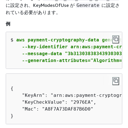
に設定され、KeyModesOfUse が
に設定さ
Generate
れている必要があります。
例
$ 
aws payment-cryptography-data generate-
    --key-identifier arn:aws:payment-cryp
    --message-data "3b3130383834393030313
    --generation-attributes="Algorithm=IS
{
    "KeyArn": "arn:aws:payment-cryptograp
    "KeyCheckValue": "2976EA",

    "Mac": "A8F7A73DAF87B6D0"

}