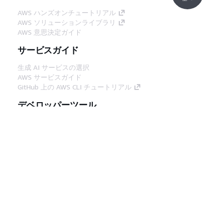
AWS ハンズオンチュートリアル
AWS ソリューションライブラリ
AWS 意思決定ガイド
サービスガイド
生成 AI サービスの選択
AWS サービスガイド
GitHub 上の AWS CLI チュートリアル
デベロッパーツール
AWS コード例ライブラリ
AWS CLI
AWS Builder Center
AWS デベロッパーツールブログ
役立つリンク
AWS ドキュメント MCP サーバーをダウンロー
ド
AWS コンソールにサインイン
AWS re:Post