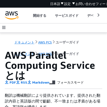
日本語
設定
お問い合わせ
フィー
開始する
サービスガイド
デベロッパ
ドキュメント
AWS PCS
ユーザーガイド
AWS Parallel
ドキュメント
AWS PCS
ユーザーガイド
Computing Service
とは
PDF
RSS
Markdown
フォーカスモード
翻訳は機械翻訳により提供されています。提供された翻
訳内容と英語版の間で齟齬、不一致または矛盾がある場
合、英語版が優先します。