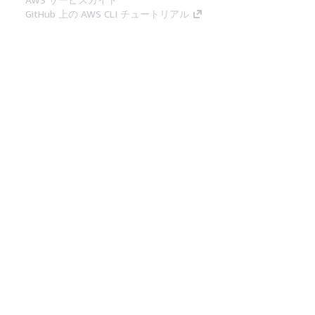
GitHub 上の AWS CLI チュートリアル
デベロッパーツール
AWS コード例ライブラリ
AWS CLI
AWS Builder Center
AWS デベロッパーツールブログ
役立つリンク
AWS ドキュメント MCP サーバーをダウンロー
ド
AWS コンソールにサインイン
AWS re:Post
プライバシー
サイト規約
Cookie の設定
© 2026, Amazon Web Services, Inc. or its
affiliates.All rights reserved.
日本語