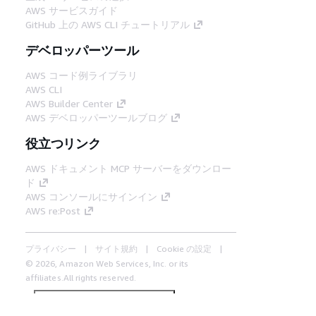
AWS サービスガイド
GitHub 上の AWS CLI チュートリアル
デベロッパーツール
AWS コード例ライブラリ
AWS CLI
AWS Builder Center
AWS デベロッパーツールブログ
役立つリンク
AWS ドキュメント MCP サーバーをダウンロー
ド
AWS コンソールにサインイン
AWS re:Post
プライバシー
サイト規約
Cookie の設定
© 2026, Amazon Web Services, Inc. or its
affiliates.All rights reserved.
日本語