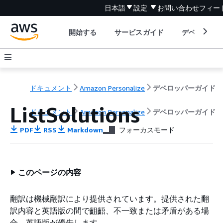
日本語
設定
お問い合わせ
フィー
開始する
サービスガイド
デベロッパ
ドキュメント
Amazon Personalize
デベロッパーガイド
ListSolutions
ドキュメント
Amazon Personalize
デベロッパーガイド
PDF
RSS
Markdown
フォーカスモード
このページの内容
翻訳は機械翻訳により提供されています。提供された翻
訳内容と英語版の間で齟齬、不一致または矛盾がある場
合、英語版が優先します。