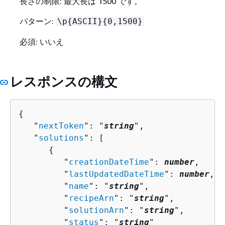
長さの制限: 最大長は 1500 です。
パターン:
\p
{
ASCII}
{
0,1500}
必須: いいえ
レスポンスの構文
{
   "
nextToken
": "
string
",

   "
solutions
": [ 

{
         "
creationDateTime
": 
number
,

         "
lastUpdatedDateTime
": 
number
,

         "
name
": "
string
",

         "
recipeArn
": "
string
",

         "
solutionArn
": "
string
",

         "
status
": "
string
"
