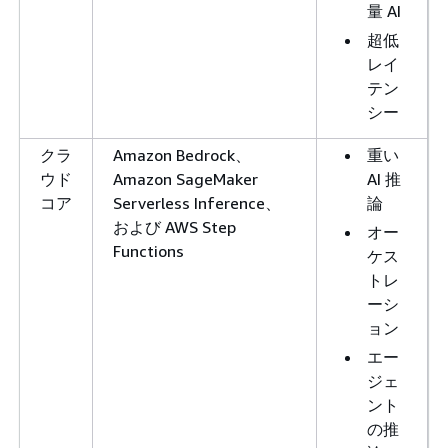
量 AI
超低
レイ
テン
シー
クラ
Amazon Bedrock、
重い
ウド
Amazon SageMaker
AI 推
コア
Serverless Inference、
論
および AWS Step
オー
Functions
ケス
トレ
ーシ
ョン
エー
ジェ
ント
の推