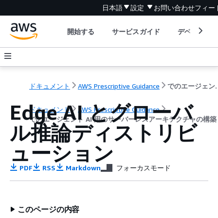
日本語
設定
お問い合わせ
フィー
開始する
サービスガイド
デベロッパ
ドキュメント
AWS Prescriptive Guidance
でのエージェント AI 用の
Edge AI とグローバ
ドキュメント
AWS Prescriptive Guidance
でのエージェント AI 用のサーバーレスアーキテクチャの構築 
ル推論ディストリビ
ューション
PDF
RSS
Markdown
フォーカスモード
このページの内容