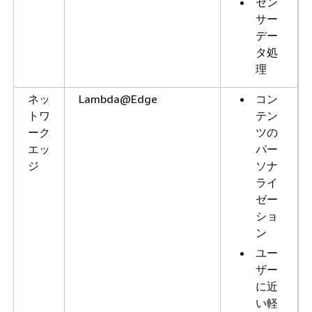
セン
サー
デー
タ処
理
ネッ
Lambda@Edge
コン
トワ
テン
ーク
ツの
エッ
パー
ジ
ソナ
ライ
ゼー
ショ
ン
ユー
ザー
に近
い軽