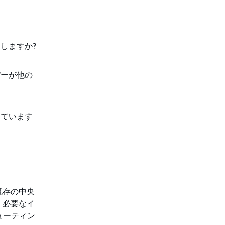
しますか?
パーが他の
しています
既存の中央
、必要なイ
ューティン