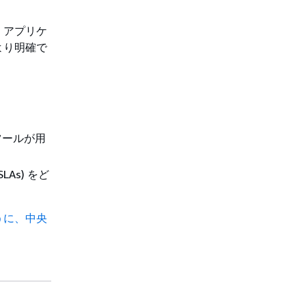
。アプリケ
より明確で
ツールが用
As) をど
うに、中央