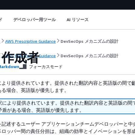
ド
デベロッパー用ツール
AI リソース
ト
AWS Prescriptive Guidance
DevSecOps メカニズムの設計
ド作成者
ト
AWS Prescriptive Guidance
DevSecOps メカニズムの設計
arkdown
フォーカスモード
により提供されています。提供された翻訳内容と英語版の間で
ある場合、英語版が優先します。
訳により提供されています。提供された翻訳内容と英語版の間
矛盾がある場合、英語版が優先します。
を記述するユーザー アプリケーションチームデベロッパーと中
ベロッパー間の責任分担は、組織の効率とイノベーションを形