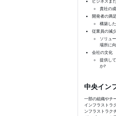
ビジネスま
貴社の成
開発者の満
構築し
従業員の減
ソリュ
場所に
会社の文化
提供し
か?
中央イン
一部の組織やチ
インフラストラ
ンフラストラクチ