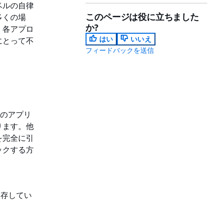
ベルの自律
このページは役に立ちました
多くの場
か?
。各アプロ
はい
いいえ
にとって不
フィードバックを送信
部のアプリ
ります。他
を完全に引
ックする方
依存してい