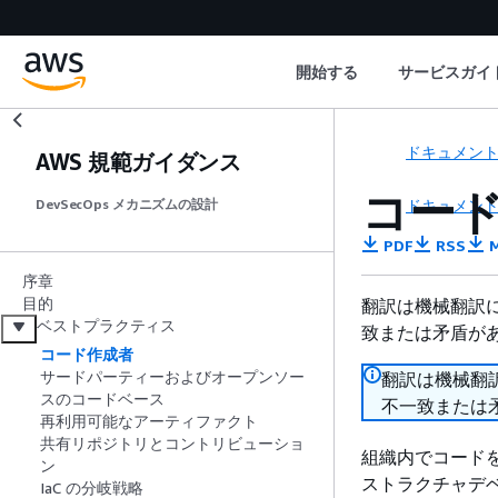
開始する
サービスガイ
ドキュメン
AWS 規範ガイダンス
コー
ドキュメン
DevSecOps メカニズムの設計
PDF
RSS
M
序章
目的
翻訳は機械翻訳
ベストプラクティス
致または矛盾が
コード作成者
サードパーティーおよびオープンソー
翻訳は機械翻
スのコードベース
不一致または
再利用可能なアーティファクト
共有リポジトリとコントリビューショ
組織内でコード
ン
ストラクチャデ
IaC の分岐戦略