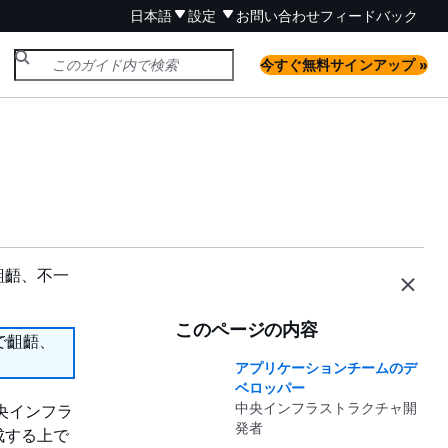
日本語
設定
お問い合わせ
フィードバック
今すぐ無料サインアップ »
齟齬、不一
このページの内容
で齟齬、
アプリケーションチームのデ
ベロッパー
中央インフラストラクチャ開
央インフラ
発者
成する上で