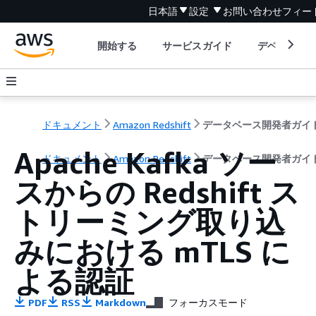
日本語
設定
お問い合わせ
フィー
開始する
サービスガイド
デベロッパ
ドキュメント
Amazon Redshift
データベース開発者ガイ
Apache Kafka ソー
ドキュメント
Amazon Redshift
データベース開発者ガイ
スからの Redshift ス
トリーミング取り込
みにおける mTLS に
よる認証
PDF
RSS
Markdown
フォーカスモード