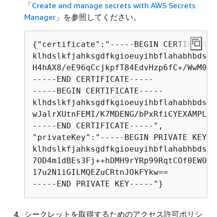
「
Create and manage secrets with AWS Secrets
Manager
」を参照してください。
{
"certificate":"-----BEGIN CERTIFICATE
klhdslkfjahksgdfkgioeuyihbflahabhbdslv
H4hAX8/eE96qCcjkpfT84EdvHzp6fC+/WwM0oX
-----END CERTIFICATE-----

-----BEGIN CERTIFICATE-----

klhdslkfjahksgdfkgioeuyihbflahabhbdslv
wJalrXUtnFEMI/K7MDENG/bPxRfiCYEXAMPLEKE
-----END CERTIFICATE-----",

"privateKey":"-----BEGIN PRIVATE KEY---
klhdslkfjahksgdfkgioeuyihbflahabhbdslv
7OD4m1dBEs3Fj++hDMH9rYRp99RqtCOf0EWOUe
17u2N1iGILMQEZuCRtnJOkFYkw==

-----END PRIVATE KEY-----"}
シークレットを取得するためのアクセス許可ポリシ