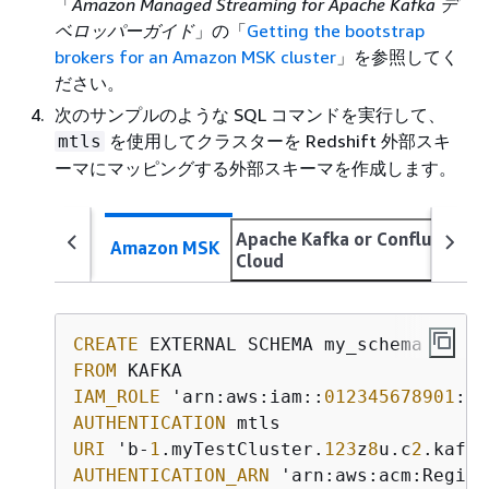
「
Amazon Managed Streaming for Apache Kafka デ
ベロッパーガイド
」の「
Getting the bootstrap
brokers for an Amazon MSK cluster
」を参照してく
ださい。
次のサンプルのような SQL コマンドを実行して、
を使用してクラスターを Redshift 外部スキ
mtls
ーマにマッピングする外部スキーマを作成します。
Apache Kafka or Confluent
Amazon MSK
Cloud
CREATE
FROM
IAM_ROLE
 'arn:aws:iam::
012345678901
AUTHENTICATION
URI
 'b-
1
.myTestCluster.
123
z
8
u.c
2
.kafka
AUTHENTICATION_ARN
 'arn:aws:acm:Region