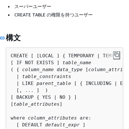
スーパーユーザー
CREATE TABLE の権限を持つユーザー
構文
CREATE [ [LOCAL ] 
{
 TEMPORARY | TEMP } ] 
[ IF NOT EXISTS ] 
table_name
( 
{
column_name data_type
 [
column_attribu
  | 
table_constraints
  | LIKE 
parent_table
 [ 
{
 INCLUDING | EXC
  [, ... ]  )

[ BACKUP 
{
 YES | NO } ]

[
table_attributes
]

where 
column_attributes
 are:

  [ DEFAULT 
default_expr
 ]
