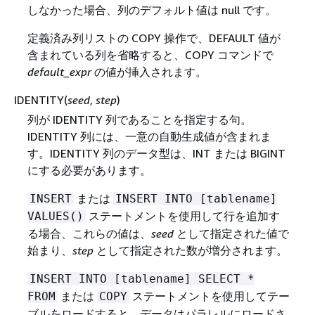
しなかった場合、列のデフォルト値は null です。
定義済み列リストの COPY 操作で、DEFAULT 値が
含まれている列を省略すると、COPY コマンドで
default_expr
の値が挿入されます。
IDENTITY(
seed
,
step
)
列が IDENTITY 列であることを指定する句。
IDENTITY 列には、一意の自動生成値が含まれま
す。IDENTITY 列のデータ型は、INT または BIGINT
にする必要があります。
または
INSERT
INSERT INTO [tablename]
ステートメントを使用して行を追加す
VALUES()
る場合、これらの値は、
seed
として指定された値で
始まり、
step
として指定された数が増分されます。
INSERT INTO [tablename] SELECT *
または
ステートメントを使用してテー
FROM
COPY
ブルをロードすると、データはパラレルにロードさ