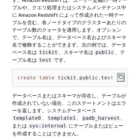
す。Amazon Redshift は、ユーザー定義の一時テー
ブルや、クエリ処理またはシステムメンテナンス中
に Amazon Redshift によって作成された一時テー
ブルを含む、各ノードタイプのクラスターあたりの
テーブル数のクォータを適用します。オプション
で、テーブル名は、データベース名およびスキーマ
名で修飾することができます。次の例では、データ
ベース名は
、スキーマ名は
、テ
tickit
public
ーブル名は
です。
test
create
table
 tickit.public.test (c1 
int
データベースまたはスキーマが存在し、テーブルが
作成されていない場合、このステートメントはエラ
ーを返します。システムデータベース
、
、
、
template0
template1
padb_harvest
または
にテーブルまたはビュー
sys:internal
を作成することはできません。