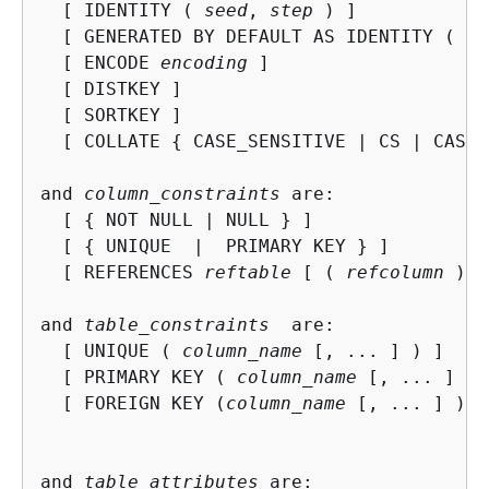
  [ IDENTITY ( 
seed
, 
step
 ) ]

  [ GENERATED BY DEFAULT AS IDENTITY ( 
se
  [ ENCODE 
encoding
 ]

  [ DISTKEY ]

  [ SORTKEY ]

  [ COLLATE 
{
 CASE_SENSITIVE | CS | CASE_
and 
column_constraints
 are:

  [ 
{
 NOT NULL | NULL } ]

  [ 
{
 UNIQUE  |  PRIMARY KEY } ]

  [ REFERENCES 
reftable
 [ ( 
refcolumn
 ) ]
and 
table_constraints
  are:

  [ UNIQUE ( 
column_name
 [, ... ] ) ]

  [ PRIMARY KEY ( 
column_name
 [, ... ] ) 
  [ FOREIGN KEY (
column_name
 [, ... ] ) R
and 
table_attributes
 are:
