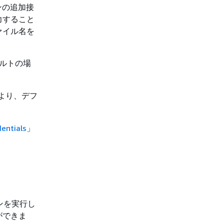
ンの追加接
力すること
ァイル名を
ォルトの場
より、デフ
entials
」
ョンを実行し
ができま