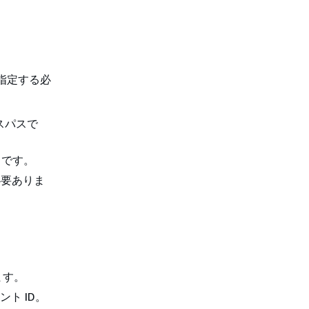
指定する必
スパスで
トです。
必要ありま
ます。
ント ID。