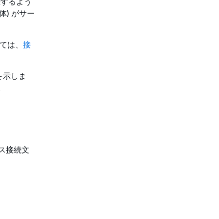
続するよう
) がサー
いては、
接
SL を示しま
。
ース接続文