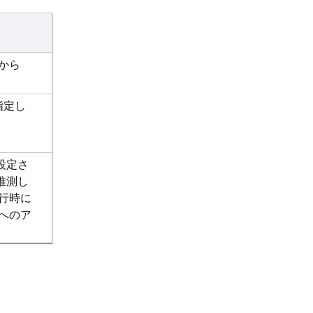
から
指定し
設定さ
を推測し
行時に
へのア