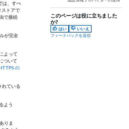
アでは、すべ
タストアで
このページは役に立ちました
ル経由で接続
か?
はい
いいえ
トコルが完全
フィードバックを送信
ンによって
細について
HTTPS の
されている
するよう
がありま