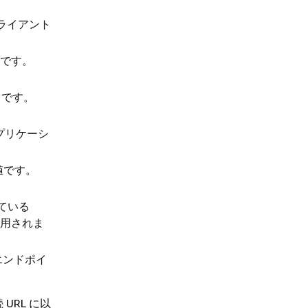
クライアント
D です。
D です。
 アプリケーシ
 値です。
れている
使用されま
エンドポイ
RL に以