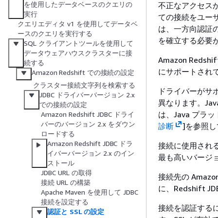
を使用したデータベースのクエリの
不正なアクセスから
実行
ての接続をユー
クエリエディタ v1 を使用してデータベ
は、一方向認証の有無
ースのクエリを実行する
を確立する必要
SQL クライアントツールを使用して
データウェアハウスクラスターに接
Amazon Red
続する
にサポートされ
Amazon Redshift での接続の設定
クラスター接続文字列を検索する
ドライバーがサポ
JDBC ドライバーバージョン 2.x
異なります。Ja
での接続の設定
は、Java プ
Amazon Redshift JDBC ドライ
バーのバージョン 2.x をダウン
診断
]を参照
ロードする
Amazon Redshift JDBC ドラ
接続に使用される
イバーバージョン 2.x のイン
最も高いバージ
ストール
JDBC URL の取得
接続先の Amaz
接続 URL の構築
に、Redshift
Apache Maven を使用して JDBC
接続を設定する
接続を認証するに
認証と SSL の設定