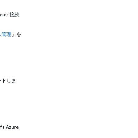
er 接続
ス管理
」を
ートしま
t Azure