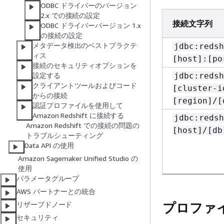
ODBC ドライバーのバージョン
2.x での接続の設定
接続文字列
ODBC ドライバーバージョン 1.x
の接続の設定
メタデータ検出のベストプラクテ
jdbc:redsh
ィス
[host]:[po
接続のセキュリティオプションを
jdbc:redsh
設定する
クライアントツールおよびコード
[cluster-i
からの接続
[region]/[
認証プロファイルを使用して
Amazon Redshift に接続する
jdbc:redsh
Amazon Redshift での接続の問題の
[host]/[db
トラブルシューティング
Data API の使用
Amazon Sagemaker Unified Studio の
使用
パラメータグループ
AWS パートナーとの統合
プロファ
リザーブドノード
セキュリティ