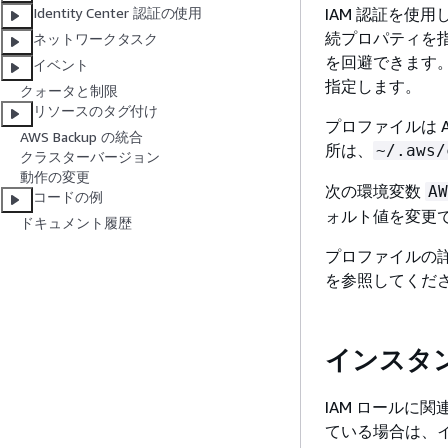
IAM 認証を使
Identity Center 認証の使用
続プロパティを
ネットワークタスク
を回避できます
イベント
指定します。
クォータと制限
リソースのタグ付け
プロファイルは 
AWS Backup の統合
所は、
~/.aws/
クラスターバージョン
動作の変更
次の環境変数
AW
コードの例
ォルト値を変更
ドキュメント履歴
プロファイルの
を参照してくだ
インスタ
IAM ロールに関
ている場合は、