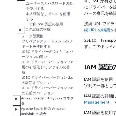
す。SSL が有
ユーザー名とパスワードのみ
にドライバーを設
を使用する
バーの身元を確認
本人確認なしで SSL を使用
する
接続 URL で
一方向 SSL 認証の使用
ログ記録の構成
続 URL の構築
を
データ型変換
SSL
は、Transpor
プリペアドステートメントのサ
す。このドライバ
ポートを使用する
JDBC ドライバーの 2.x と 1.x バ
ージョンの違い
JDBC ドライバーバージョン 2.x
IAM 認
用の初期化 (.ini) ファイルの作
成
JDBC ドライバーバージョン 2.x
IAM 認証を使用
の設定オプション
字列の一部とし
JDBC ドライバーバージョン 2.x
の以前のバージョン
IAM 認証の詳
Amazon Redshift Python コネク
Management
」
タ
Apache Spark 用の Amazon
IAM 認証を使
Redshift の統合