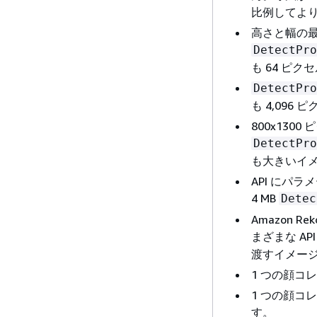
比例してよ
高さと幅の最
DetectPro
も 64 ピク
DetectPro
も 4,096
800x130
DetectPro
も大きいイ
API にパラ
4 MB
Detec
Amazon R
まざまな AP
渡すイメー
1 つの顔コ
1 つの顔コ
す。