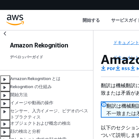
開始する
サービスガイ
ドキュメン
Amazon Rekognition
Amaz
ドキュメン
デベロッパーガイド
PDF
RSS
M
Amazon Rekognition とは
翻訳は機械翻訳
Rekognition の仕組み
致または矛盾が
開始方法
イメージや動画の操作
翻訳は機械翻
センサー、入力イメージ、ビデオのベス
不一致または
トプラクティス
オブジェクトおよび概念の検出
以下のセクションで
顔の検出と分析
ついて説明します