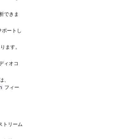
を分析できま
ブをサポートし
あります。
オーディオコ
ンは、
フィー
n
o ストリーム