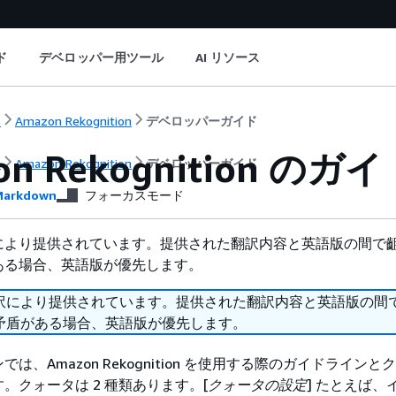
ド
デベロッパー用ツール
AI リソース
ト
Amazon Rekognition
デベロッパーガイド
on Rekognition
ト
Amazon Rekognition
デベロッパーガイド
arkdown
フォーカスモード
により提供されています。提供された翻訳内容と英語版の間で
ある場合、英語版が優先します。
訳により提供されています。提供された翻訳内容と英語版の間
矛盾がある場合、英語版が優先します。
は、Amazon Rekognition を使用する際のガイドラインと
。クォータは 2 種類あります。[
クォータの設定
] たとえば、