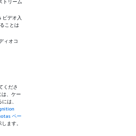
o ストリーム
is ビデオ入
することは
オーディオコ
てくださ
には、ケー
るには、
nition
Quotas ペー
示します。