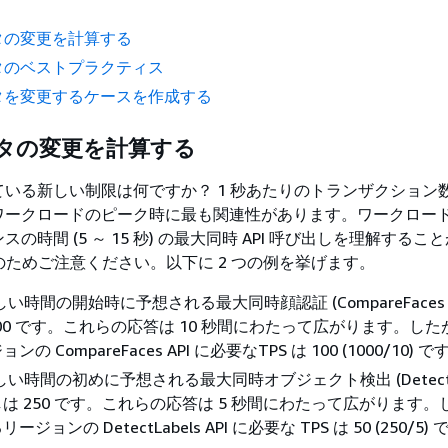
ータの変更を計算する
ータのベストプラクティス
ータを変更するケースを作成する
ータの変更を計算する
いる新しい制限は何ですか？ 1 秒あたりのトランザクション数 (
ワークロードのピーク時に最も関連性があります。ワークロー
の時間 (5 ～ 15 秒) の最大同時 API 呼び出しを理解するこ
秒のためご注意ください。以下に 2 つの例を挙げます。
忙しい時間の開始時に予想される最大同時顔認証 (CompareFaces A
000 です。これらの応答は 10 秒間にわたって広がります。し
の CompareFaces API に必要なTPS は 100 (1000/10) で
忙しい時間の初めに予想される最大同時オブジェクト検出 (DetectL
出しは 250 です。これらの応答は 5 秒間にわたって広がります
ジョンの DetectLabels API に必要な TPS は 50 (250/5)