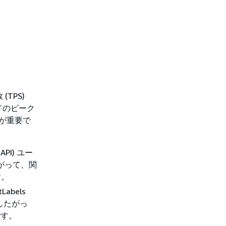
TPS)
ドのピーク
とが重要で
PI) ユー
たがって、関
す。
abels
。したがっ
 です。