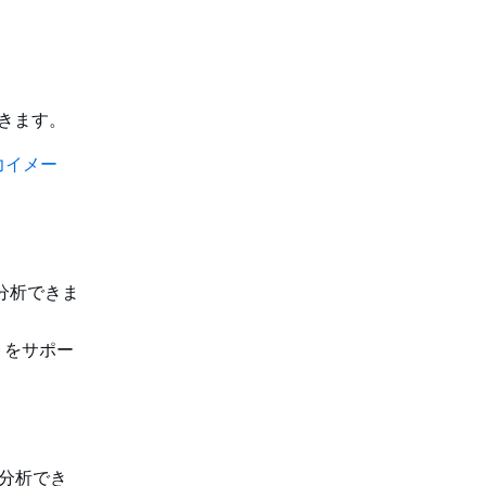
。
できます。
力イメー
括で分析できま
ェストをサポー
オを分析でき