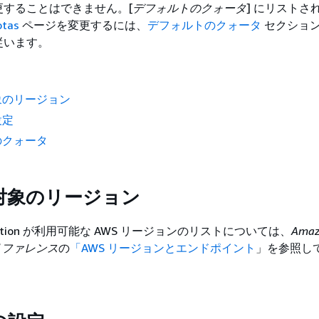
更することはできません。[
デフォルトのクォータ
] にリストさ
otas
ページを変更するには、
デフォルトのクォータ
セクショ
従います。
象のリージョン
設定
のクォータ
対象のリージョン
ognition が利用可能な AWS リージョンのリストについては、
Amaz
般のリファレンス
の
「AWS リージョンとエンドポイント
」を参照し