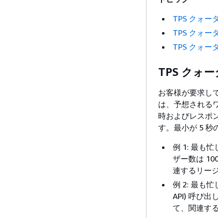
TPS クォ
TPS クォ
TPS クォ
TPS クォ
お客様が要求して
は、予想される
時およびレスポンス
す。最小が 5 
例 1: 最も
ザー数は 1
連するリージョン
例 2: 最も
API) 呼び
て、関連するリー