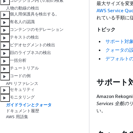
コレクション内での顔の検索
最大サイズを変
人物の動線の検出
AWS Service Qu
個人用保護具を検出する。
れている手順に
有名人の認識
トピック
コンテンツのモデレーション
テキストの検出
サポート対
ビデオセグメントの検出
クォータの
顔のライブネスの検出
デフォルト
一括分析
チュートリアル
コードの例
サポート
API リファレンス
セキュリティ
Amazon Rek
モニタリング
Services 全
ガイドラインとクォータ
い。
ドキュメント履歴
AWS 用語集