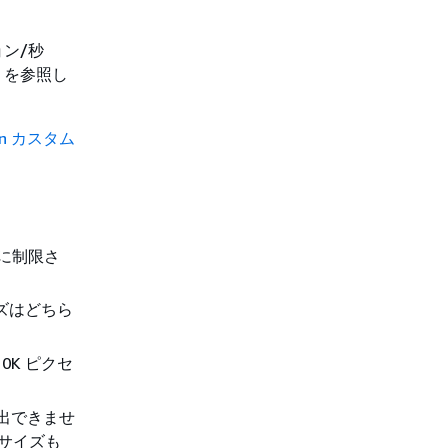
ョン/秒
」を参照し
ion カスタム
 に制限さ
ズはどちら
K ピクセ
検出できませ
顔サイズも