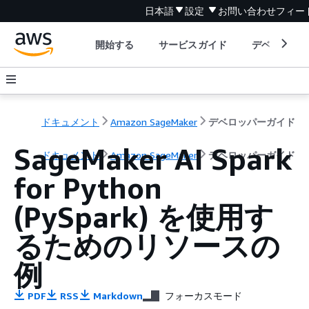
日本語
設定
お問い合わせ
フィー
開始する
サービスガイド
デベロッパ
ドキュメント
Amazon SageMaker
デベロッパーガイド
SageMaker AI Spark
ドキュメント
Amazon SageMaker
デベロッパーガイド
for Python
(PySpark) を使用す
るためのリソースの
例
PDF
RSS
Markdown
フォーカスモード