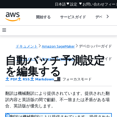
日本語
設定
お問い合わせ
フィー
開始する
サービスガイド
デベロッパ
ドキュメント
Amazon SageMaker
デベロッパーガイド
自動バッチ予測設定
ドキュメント
Amazon SageMaker
デベロッパーガイド
を編集する
PDF
RSS
Markdown
フォーカスモード
翻訳は機械翻訳により提供されています。提供された翻
訳内容と英語版の間で齟齬、不一致または矛盾がある場
合、英語版が優先します。
翻訳は機械翻訳により提供されています。提供された