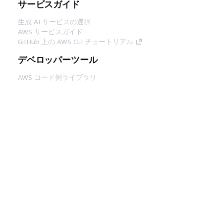
サービスガイド
生成 AI サービスの選択
AWS サービスガイド
GitHub 上の AWS CLI チュートリアル
デベロッパーツール
AWS コード例ライブラリ
AWS CLI
AWS Builder Center
AWS デベロッパーツールブログ
役立つリンク
AWS ドキュメント MCP サーバーをダウンロー
ド
AWS コンソールにサインイン
AWS re:Post
プライバシー
サイト規約
Cookie の設定
© 2026, Amazon Web Services, Inc. or its
affiliates.All rights reserved.