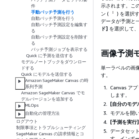
示されます。こ
件
手動バッチ予測を行う
ン (
) を選択
自動バッチ予測を行う
データが予測と
自動バッチ予測設定を編集す
ド]
を選択して、
る
自動バッチ予測設定を削除す
る
バッチ予測ジョブを表示する
画像予測
Quick に予測を送信する
モデルノートブックをダウンロー
単一ラベルの画
ドする
Quick にモデルを送信する
す。
Amazon SageMaker Canvas の時
系列予測
Canvas
Amazon SageMaker Canvas でモ
します。
デルバージョンを追加する
[自分のモデ
MLOps
モデルを開
自動化の管理方法
ログアウト
[予測を実行]
制限事項とトラブルシューティング
データセッ
SageMaker Canvas の請求情報とコ
す。インポ