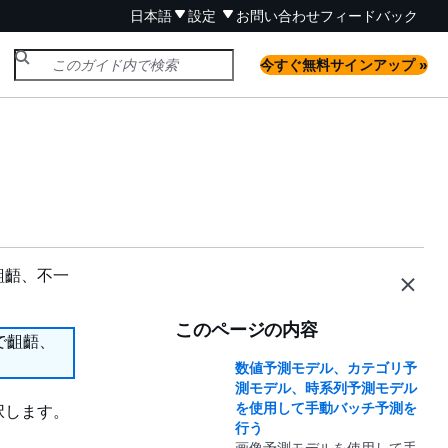
日本語
設定
お問い合わせ
フィードバック
今すぐ無料サインアップ »
齟齬、不一
このページの内容
で齟齬、
数値予測モデル、カテゴリ予
測モデル、時系列予測モデル
を使用して手動バッチ予測を
択します。
行う
画像予測モデルを使用して手