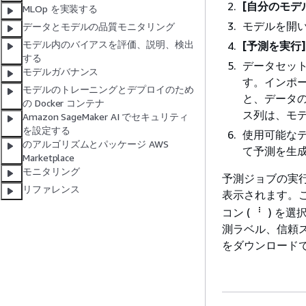
[自分のモデ
MLOp を実装する
モデルを開
データとモデルの品質モニタリング
モデル内のバイアスを評価、説明、検出
[予測を実行]
する
データセッ
モデルガバナンス
す。インポ
モデルのトレーニングとデプロイのため
と、データ
の Docker コンテナ
ス列は、モ
Amazon SageMaker AI でセキュリティ
を設定する
使用可能な
のアルゴリズムとパッケージ AWS
て予測を生
Marketplace
モニタリング
予測ジョブの実
リファレンス
表示されます。
コン (
) を選
測ラベル、信頼
をダウンロード