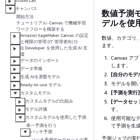
Studio Lab
キャンバス
数値予測
開始方法
デルを使
チュートリアル: Canvas で機械学習
ワークフローを構築する
Amazon SageMaker Canvas の設定
数値、カテゴリ
と権限の管理 (IT 管理者向け)
ます。
Q Developer を使用した生成 AI 支
援
Canvas
データのインポート
します。
データ準備
[自分のモデ
生成 AIを基盤モデル
モデルを開
Ready-to-use モデル
[予測を実行]
カスタムモデル
カスタムモデルの仕組み
[データセッ
す。
モデル評価
カスタムモデルを使用した予測
使用可能な
て予測を生
単一予測を行う
バッチ予測
予測ジョブの実
バッチ予測データセットの要