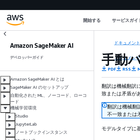
開始する
サービスガイ
ドキュメン
Amazon SageMaker AI
手動
ドキュメン
デベロッパーガイド
PDF
RSS
M
Amazon SageMaker AI とは
翻訳は機械翻訳
SageMaker AI のセットアップ
致または矛盾が
自動化された ML、ノーコード、ローコ
ード
翻訳は機械翻
機械学習環境
不一致または
Studio
JupyterLab
モデルタイプに
ノートブックインスタンス