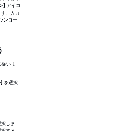
ン]
アイコ
ます。入力
ウンロー
う
に従いま
]
を選択
選択しま
選択する