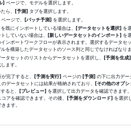
ル]
ページで、モデルを選択します。
いたら、
[予測]
タブを選択します。
ページで、
[バッチ予測]
を選択します。
トを既にインポートしている場合は、
[データセットを選択]
を
ートしていない場合は、
[新しいデータセットのインポート]
を
のインポートワークフローが表示されます。選択するデータセ
デルを構築したデータセットのソース列と同じでなければなり
データセットのリストからデータセットを選択し、
[予測を生成]
成します。
行が完了すると、
[予測を実行]
ページの
[予測]
の下に出力デー
このデータセットには結果が格納されており、
[その他のオプシ
択すると、
[プレビュー]
を選択して出力データを確認できます
スコアを確認できます。その後、
[予測をダウンロード]
を選択
できます。