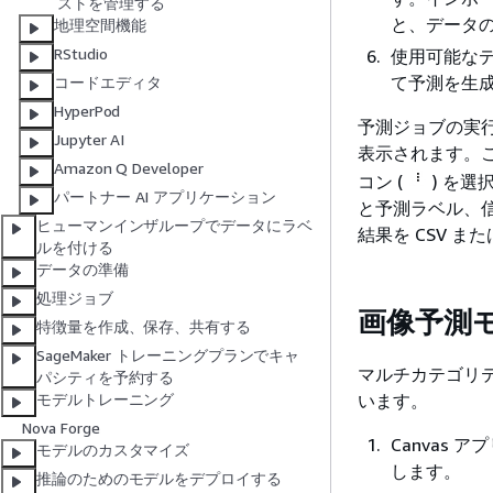
ストを管理する
と、データ
地理空間機能
RStudio
使用可能な
て予測を生
コードエディタ
HyperPod
予測ジョブの実
Jupyter AI
表示されます。
Amazon Q Developer
コン (
) を選
パートナー AI アプリケーション
と予測ラベル、
ヒューマンインザループでデータにラベ
結果を CSV ま
ルを付ける
データの準備
処理ジョブ
画像予測
特徴量を作成、保存、共有する
SageMaker トレーニングプランでキャ
マルチカテゴリ
パシティを予約する
います。
モデルトレーニング
Nova Forge
Canvas
モデルのカスタマイズ
します。
推論のためのモデルをデプロイする