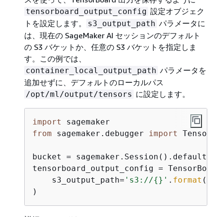
設定オブジェク
tensorboard_output_config
トを設定します。
パラメータに
s3_output_path
は、現在の SageMaker AI セッションのデフォルト
の S3 バケットか、任意の S3 バケットを指定しま
す。この例では、
パラメータを
container_local_output_path
追加せずに、デフォルトのローカルパス
に設定します。
/opt/ml/output/tensors
import
from
 sagemaker.debugger 
import
 TensorB
bucket = sagemaker.Session().default_b
tensorboard_output_config = TensorBoar
    s3_output_path=
's3://
{
}'
.
format
(bu
)