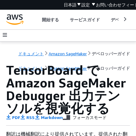
日本語
設定
お問い合わせ
フィー
開始する
サービスガイド
デベロッパ
ドキュメント
Amazon SageMaker
デベロッパーガイド
TensorBoard で
ドキュメント
Amazon SageMaker
デベロッパーガイド
Amazon SageMaker
Debugger 出力テン
ソルを視覚化する
PDF
RSS
Markdown
フォーカスモード
翻訳は機械翻訳により提供されています。提供された翻