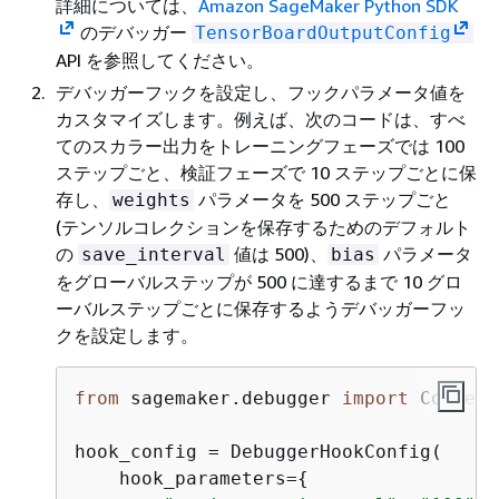
詳細については、
Amazon SageMaker Python SDK
のデバッガー
TensorBoardOutputConfig
API を参照してください。
デバッガーフックを設定し、フックパラメータ値を
カスタマイズします。例えば、次のコードは、すべ
てのスカラー出力をトレーニングフェーズでは 100
ステップごと、検証フェーズで 10 ステップごとに保
存し、
パラメータを 500 ステップごと
weights
(テンソルコレクションを保存するためのデフォルト
の
値は 500)、
パラメータ
save_interval
bias
をグローバルステップが 500 に達するまで 10 グロ
ーバルステップごとに保存するようデバッガーフッ
クを設定します。
from
 sagemaker.debugger 
import
 Collect
hook_config = DebuggerHookConfig(

    hook_parameters=
{