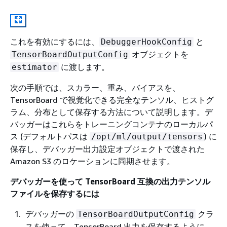
これを有効にするには、
と
DebuggerHookConfig
オブジェクトを
TensorBoardOutputConfig
に渡します。
estimator
次の手順では、スカラー、重み、バイアスを、
TensorBoard で視覚化できる完全なテンソル、ヒストグ
ラム、分布として保存する方法について説明します。デ
バッガーはこれらをトレーニングコンテナのローカルパ
ス (デフォルトパスは
) に
/opt/ml/output/tensors
保存し、デバッガー出力設定オブジェクトで渡された
Amazon S3 のロケーションに同期させます。
デバッガーを使って TensorBoard 互換の出力テンソル
ファイルを保存するには
デバッガーの
クラ
TensorBoardOutputConfig
スを使って、TensorBoard 出力を保存するように