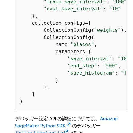
"train.save_interval"
: 
"100"
,

"eval.save_interval"
: 
"10"
    },

    collection_configs=[

        CollectionConfig(
"weights"
),

        CollectionConfig(

            name=
"biases"
,

            parameters=
{
"save_interval"
: 
"10"
,

"end_step"
: 
"500"
,

"save_histogram"
: 
"Tru
            }

        ),

    ]

)
デバッガー設定 API の詳細については、
Amazon
SageMaker Python SDK
のデバッガー
API と
CollectionConfig