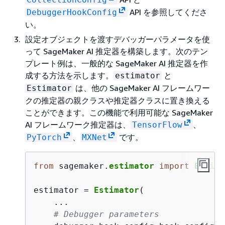
API を参照してくださ
DebuggerHookConfig
い。
設定オブジェクトを渡すデバッガーパラメータを使
って SageMaker AI 推定器を構築します。次のテン
プレート例は、一般的な SageMaker AI 推定器を作
成する方法を示します。
と
estimator
は、他の SageMaker AI フレームワー
Estimator
クの推定器の親クラスや推定器クラスに置き換える
ことができます。この機能で利用可能な SageMaker
AI フレームワーク推定器は、
、
TensorFlow
、
です。
PyTorch
MXNet
from
 sagemaker.
estimator
import
Estima
estimator = 
Estimator
(

    ...

# Debugger parameters