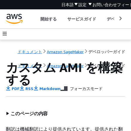
日本語
設定
お問い合わせ
フィー
開始する
サービスガイド
デベロッパ
ドキュメント
Amazon SageMaker
デベロッパーガイド
カスタム AMI を構築
ドキュメント
Amazon SageMaker
デベロッパーガイド
する
PDF
RSS
Markdown
フォーカスモード
このページの内容
翻訳は機械翻訳により提供されています。提供された翻