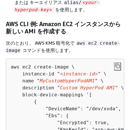
または キーエイリアス
alias/
<your-
を使用します。
hyperpod-key>
AWS CLI 例: Amazon EC2 インスタンスから
新しい AMI を作成する
次のとおり、 AWS KMS 暗号化で
aws ec2 create-
コマンドを使用します。
image
aws ec2 create-image \

    instance-id "
<instance-id>
" \

    name "
MyCustomHyperPodAMI
" \

    description "
Custom HyperPod AMI
" \

    block-device-mappings '[

{
            "DeviceName": "/dev/xvda",

            "Ebs": 
{
                "Encrypted": true,

                "KmsKeyId": "arn:aws:kms: