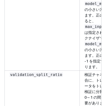
model_ma
の小さい方
ます。正の
ると、
max_inpu
は指定され
クナイザで
model_ma
の小さい方
ます。正の
-1 を指定
ります。
検証チャネ
validation_split_ratio
合に、トレ
ータをトレ
検証に分割
0～1 の間
要がありま