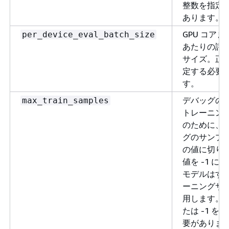
整数を指定
あります。
GPU コアま
per_device_eval_batch_size
あたりの評
サイズ。正
定する必要
す。
デバッグの
max_train_samples
トレーニン
のために、
グのサンプ
の値に切り
値を -1 に
モデルはす
ーニングサ
用します。
たは -1 を
要がありま