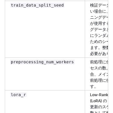
検証データ
train_data_split_seed
い場合に、
ニングデー
が使用する
グデータと
にランダム
ためのシー
ます。整数
必要があり
前処理に使
preprocessing_num_workers
セスの数。
合、メイン
前処理に使
す。
Low-Rank A
lora_r
(LoRA) の 
更新のスケ
数として機