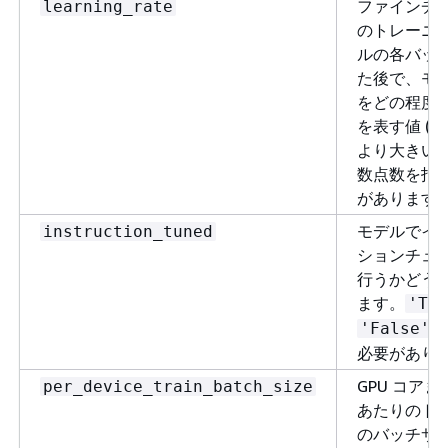
ファインチ
learning_rate
のトレーニ
ルの各バッ
た後で、モ
をどの程度
を表す値 (学
より大きい
数点数を指
があります
モデルでイ
instruction_tuned
ションチュ
行うかどう
ます。
'Tru
'False'
必要があり
GPU コアま
per_device_train_batch_size
あたりのト
のバッチサ