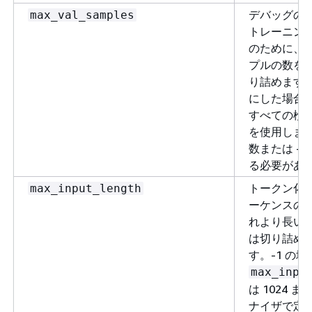
デバッグの
max_val_samples
トレーニン
のために、
プルの数を
り詰めます。
にした場合
すべての検
を使用しま
数または -1
る必要があ
トークン化
max_input_length
ーケンスの
れより長い
は切り詰め
す。-1 の場
max_inpu
は 1024 
ナイザで定