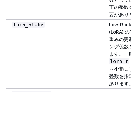
正の整数を
要がありま
Low-Rank A
lora_alpha
(LoRA) 
重みの更新
ング係数と
ます。一般
の
lora_r
～4 倍にし
整数を指定
あります。
Low-Rank A
lora_dropout
(LoRA) 
ウト率。0～
の浮動小数
する必要が
の場
int8_quantization
True