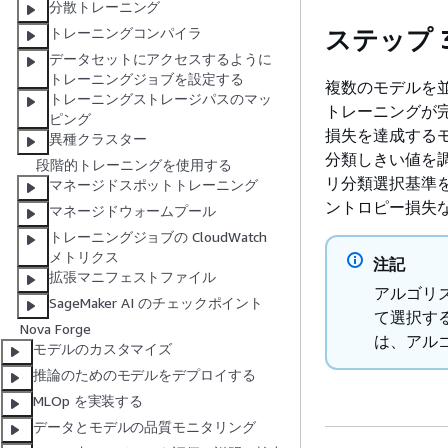
分散トレーニング
ステップ 
トレーニングコンパイラ
データセットにアクセスするように
トレーニングジョブを設定する
複数のモデルを
トレーニングストレージパスのマッ
トレーニングが
ピング
損失を達成する
異種クラスター
分類しきい値を
段階的トレーニングを使用する
リ分類選択基準を
マネージドスポットトレーニング
ントロピー損失
マネージドウォームプール
トレーニングジョブの CloudWatch
メトリクス
注記
拡張マニフェストファイル
アルゴリ
SageMaker AI のチェックポイント
て選択す
Nova Forge
は、アル
モデルのカスタマイズ
推論のためのモデルをデプロイする
MLOp を実装する
データとモデルの品質モニタリング