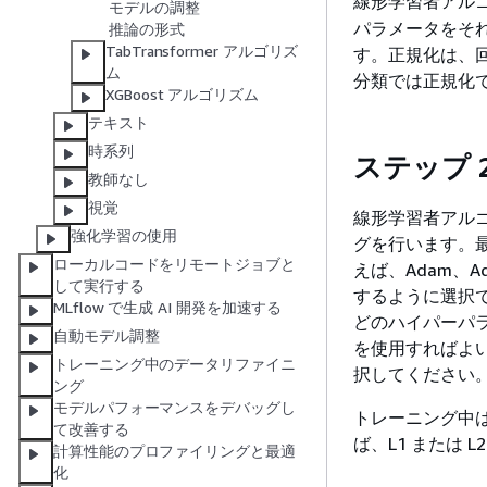
線形学習者アル
モデルの調整
パラメータをそ
推論の形式
TabTransformer アルゴリズ
す。正規化は、
ム
分類では正規化
XGBoost アルゴリズム
テキスト
時系列
ステップ 
教師なし
視覚
線形学習者アルゴ
強化学習の使用
グを行います。
ローカルコードをリモートジョブと
えば、Adam、
して実行する
するように選択
MLflow で生成 AI 開発を加速する
どのハイパーパ
自動モデル調整
を使用すればよ
トレーニング中のデータリファイニ
択してください
ング
モデルパフォーマンスをデバッグし
トレーニング中
て改善する
ば、L1 または
計算性能のプロファイリングと最適
化