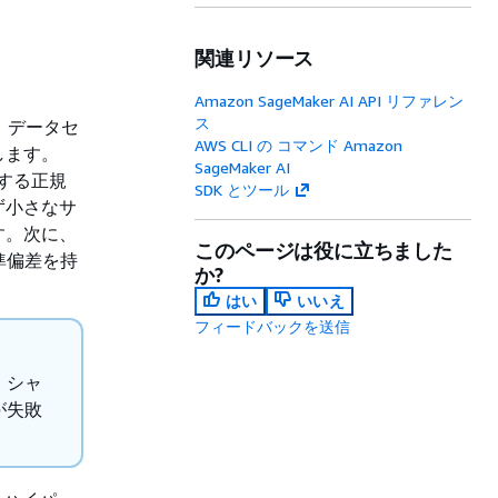
関連リソース
Amazon SageMaker AI API リファレン
ス
、データセ
AWS CLI の コマンド Amazon
します。
SageMaker AI
援する正規
SDK とツール
ず小さなサ
す。次に、
このページは役に立ちました
準偏差を持
か?
はい
いいえ
フィードバックを送信
。シャ
が失敗