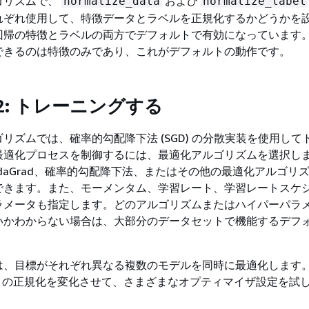
ゴリズムで、
および
normalize_data
normalize_label
れぞれ使用して、特徴データとラベルを正規化するかどうかを
回帰の特徴とラベルの両方でデフォルトで有効になっています
できるのは特徴のみであり、これがデフォルトの動作です。
2: トレーニングする
リズムでは、確率的勾配降下法 (SGD) の分散実装を使用して
最適化プロセスを制御するには、最適化アルゴリズムを選択し
AdaGrad、確率的勾配降下法、またはその他の最適化アルゴリ
できます。また、モーメンタム、学習レート、学習レートスケ
ラメータも指定します。どのアルゴリズムまたはハイパーパラ
いかわからない場合は、大部分のデータセットで機能するデフ
。
は、目標がそれぞれ異なる複数のモデルを同時に最適化します
 L2 の正規化を変化させて、さまざまなオプティマイザ設定を試