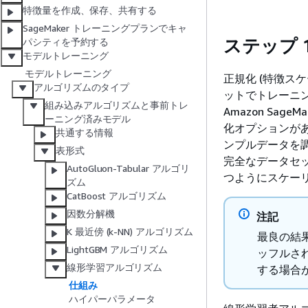
特徴量を作成、保存、共有する
SageMaker トレーニングプランでキャ
ステップ 
パシティを予約する
モデルトレーニング
モデルトレーニング
正規化 (特徴ス
アルゴリズムのタイプ
ットでトレーニ
組み込みアルゴリズムと事前トレ
Amazon Sa
ーニング済みモデル
化オプションが
共通する情報
ンプルデータを
表形式
完全なデータセッ
AutoGluon-Tabular アルゴリ
つようにスケー
ズム
CatBoost アルゴリズム
因数分解機
注記
K 最近傍 (k-NN) アルゴリズム
最良の結
LightGBM アルゴリズム
ッフルさ
線形学習アルゴリズム
する場合
仕組み
ハイパーパラメータ