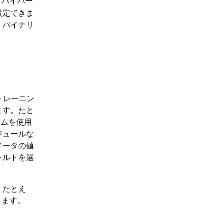
ハイパー
設定できま
。バイナリ
トレーニン
ます。たと
ズムを使用
ジュールな
メータの値
ォルトを選
。たとえ
します。