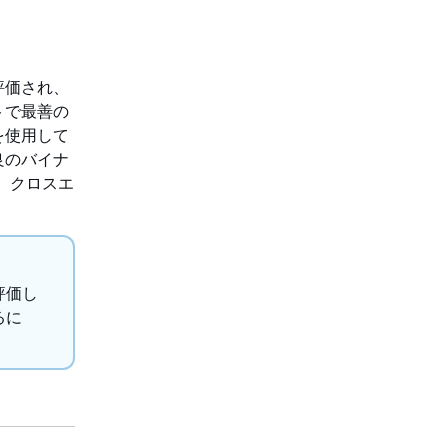
評価され、
トで最善の
を使用して
良のバイナ
、クロスエ
評価し
るに