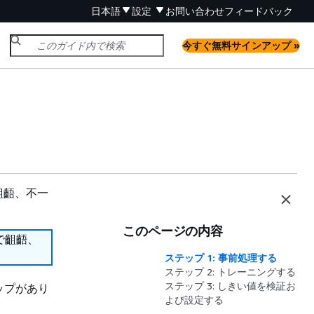
日本語
設定
お問い合わせ
フィードバック
今すぐ無料サインアップ »
齟齬、不一
このページの内容
で齟齬、
ステップ 1: 事前処理する
ステップ 2: トレーニングする
ステップ 3: しきい値を検証お
ップがあり
よび設定する