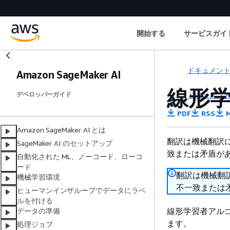
開始する
サービスガイ
ドキュメン
Amazon SageMaker AI
線形
ドキュメン
デベロッパーガイド
PDF
RSS
M
Amazon SageMaker AI とは
翻訳は機械翻訳
SageMaker AI のセットアップ
致または矛盾が
自動化された ML、ノーコード、ローコ
ード
翻訳は機械翻
機械学習環境
不一致または
ヒューマンインザループでデータにラベ
ルを付ける
線形学習者アルゴ
データの準備
ます。
処理ジョブ