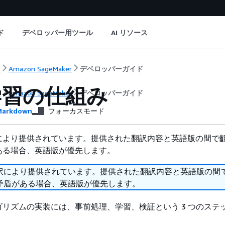
ド
デベロッパー用ツール
AI リソース
ト
Amazon SageMaker
デベロッパーガイド
学習の仕組み
ト
Amazon SageMaker
デベロッパーガイド
arkdown
フォーカスモード
により提供されています。提供された翻訳内容と英語版の間で
ある場合、英語版が優先します。
訳により提供されています。提供された翻訳内容と英語版の間
矛盾がある場合、英語版が優先します。
リズムの実装には、事前処理、学習、検証という 3 つのステ