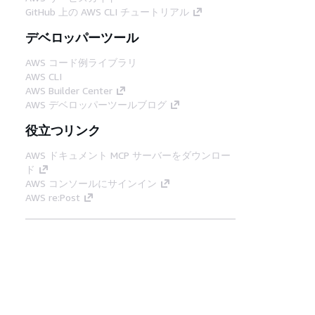
GitHub 上の AWS CLI チュートリアル
デベロッパーツール
AWS コード例ライブラリ
AWS CLI
AWS Builder Center
AWS デベロッパーツールブログ
役立つリンク
AWS ドキュメント MCP サーバーをダウンロー
ド
AWS コンソールにサインイン
AWS re:Post
プライバシー
サイト規約
Cookie の設定
© 2026, Amazon Web Services, Inc. or its
affiliates.All rights reserved.
日本語