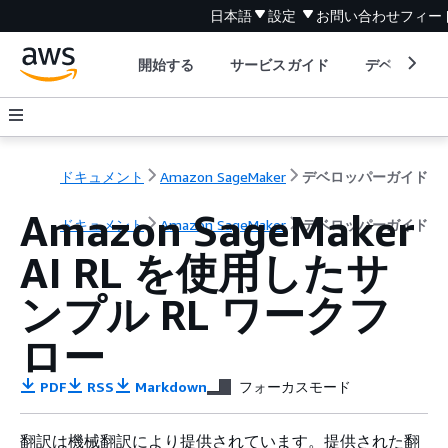
日本語
設定
お問い合わせ
フィー
開始する
サービスガイド
デベロッパ
ドキュメント
Amazon SageMaker
デベロッパーガイド
Amazon SageMaker
ドキュメント
Amazon SageMaker
デベロッパーガイド
AI RL を使用したサ
ンプル RL ワークフ
ロー
PDF
RSS
Markdown
フォーカスモード
翻訳は機械翻訳により提供されています。提供された翻