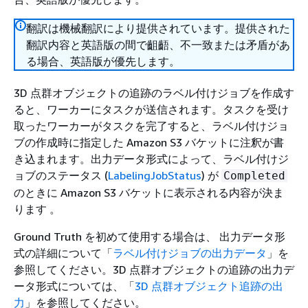
翻訳は機械翻訳により提供されています。提供された
翻訳内容と英語版の間で齟齬、不一致または矛盾があ
る場合、英語版が優先します。
3D 点群オブジェクトの追跡のラベル付けジョブを作成す
ると、ワーカーにタスクが送信されます。タスクを受け
取ったワーカーがタスクを完了すると、ラベル付けジョ
ブの作成時に指定した Amazon S3 バケットに注釈が書
き込まれます。出力データ形式によって、ラベル付けジ
ョブのステータス (
LabelingJobStatus
) が
Completed
のときに Amazon S3 バケットに表示される内容が決ま
ります 。
Ground Truth を初めて使用する場合は、 出力データ形
式の詳細について「
ラベル付けジョブの出力データ
」を
参照してください。3D 点群オブジェクトの追跡の出力デ
ータ形式については、「
3D 点群オブジェクト追跡の出
力
」を参照してください。