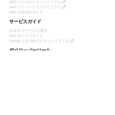
AWS ハンズオンチュートリアル
AWS ソリューションライブラリ
AWS 意思決定ガイド
サービスガイド
生成 AI サービスの選択
AWS サービスガイド
GitHub 上の AWS CLI チュートリアル
デベロッパーツール
AWS コード例ライブラリ
AWS CLI
AWS Builder Center
AWS デベロッパーツールブログ
役立つリンク
AWS ドキュメント MCP サーバーをダウンロー
ド
AWS コンソールにサインイン
AWS re:Post