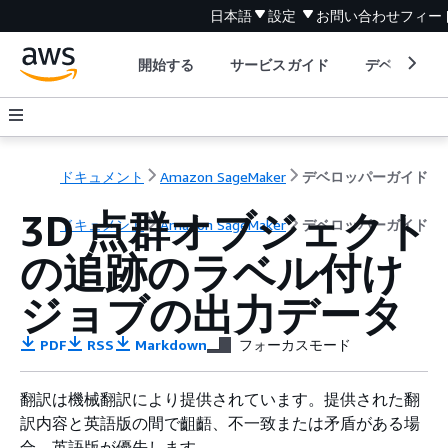
日本語
設定
お問い合わせ
フィー
開始する
サービスガイド
デベロッパ
ドキュメント
Amazon SageMaker
デベロッパーガイド
3D 点群オブジェクト
ドキュメント
Amazon SageMaker
デベロッパーガイド
の追跡のラベル付け
ジョブの出力データ
PDF
RSS
Markdown
フォーカスモード
翻訳は機械翻訳により提供されています。提供された翻
訳内容と英語版の間で齟齬、不一致または矛盾がある場
合、英語版が優先します。