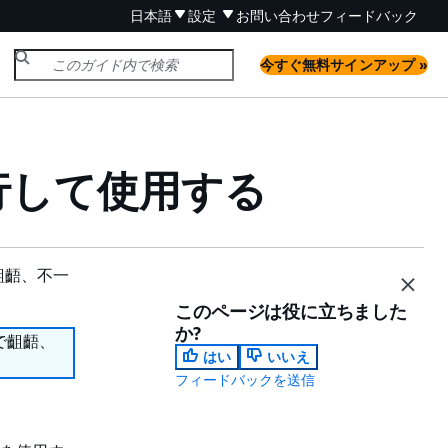
日本語
設定
お問い合わせ
フィードバック
今すぐ無料サインアップ »
x を並行して使用する
齟齬、不一
このページは役に立ちました
か?
で齟齬、
はい
いいえ
フィードバックを送信