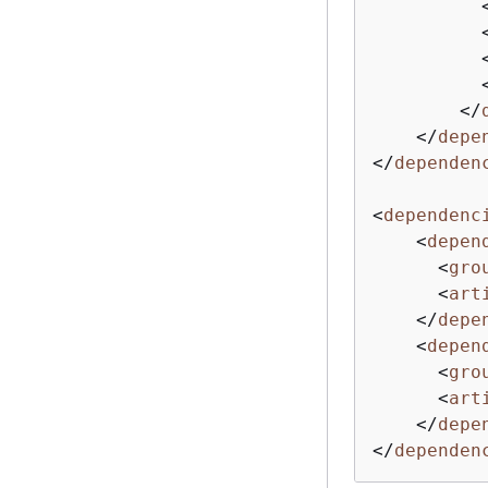
</
</
depe
</
dependen
<
dependenc
<
depen
<
gro
<
art
</
depe
<
depen
<
gro
<
art
</
depe
</
dependen