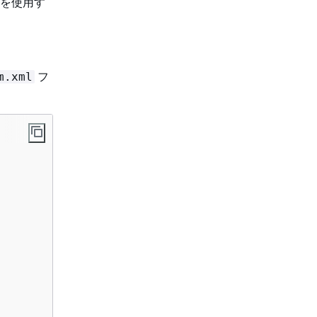
B を使用す
フ
m.xml