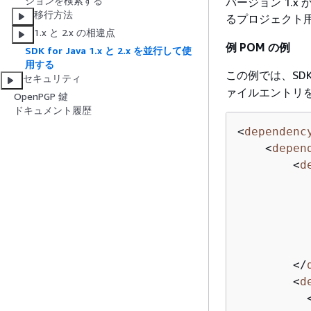
ションを検索する
バージョン 1.x か
移行方法
るプロジェクト
1.x と 2.x の相違点
例 POM の例
SDK for Java 1.x と 2.x を並行して使
用する
この例では、SDK
セキュリティ
ァイルエントリ
OpenPGP 鍵
ドキュメント履歴
<
dependenc
<
depen
<
d
</
<
d