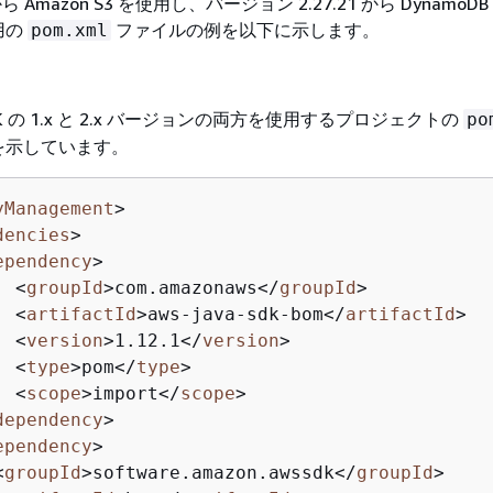
ら Amazon S3 を使用し、バージョン 2.27.21 から DynamoD
用の
ファイルの例を以下に示します。
pom.xml
 の 1.x と 2.x バージョンの両方を使用するプロジェクトの
po
を示しています。
yManagement
>
dencies
>
ependency
>
<
groupId
>
com.amazonaws
</
groupId
>
<
artifactId
>
aws-java-sdk-bom
</
artifactId
>
<
version
>
1.12.1
</
version
>
<
type
>
pom
</
type
>
<
scope
>
import
</
scope
>
dependency
>
ependency
>
<
groupId
>
software.amazon.awssdk
</
groupId
>