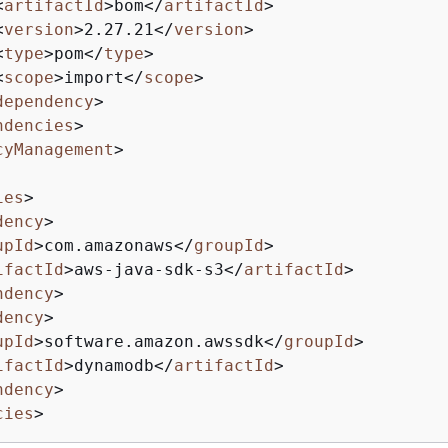
<
artifactId
>
bom
</
artifactId
>
<
version
>
2.27.21
</
version
>
<
type
>
pom
</
type
>
<
scope
>
import
</
scope
>
dependency
>
ndencies
>
cyManagement
>
ies
>
dency
>
upId
>
com.amazonaws
</
groupId
>
ifactId
>
aws-java-sdk-s3
</
artifactId
>
ndency
>
dency
>
upId
>
software.amazon.awssdk
</
groupId
>
ifactId
>
dynamodb
</
artifactId
>
ndency
>
cies
>