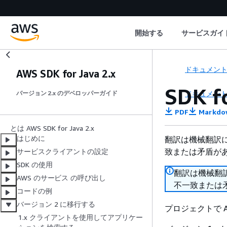
開始する
サービスガイ
ドキュメン
AWS SDK for Java 2.x
SDK 
ドキュメン
バージョン 2.x のデベロッパーガイド
PDF
Markdo
とは AWS SDK for Java 2.x
はじめに
翻訳は機械翻訳
致または矛盾が
サービスクライアントの設定
SDK の使用
翻訳は機械翻
AWS のサービス の呼び出し
不一致または
コードの例
バージョン 2 に移行する
プロジェクトで A
1.x クライアントを使用してアプリケー