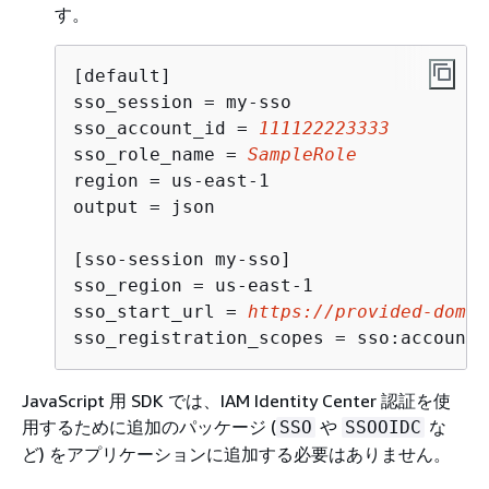
す。
[default]

sso_session = my-sso

sso_account_id = 
111122223333
sso_role_name = 
SampleRole
region = us-east-1

output = json

[sso-session my-sso]

sso_region = us-east-1

sso_start_url = 
https://provided-domai
sso_registration_scopes = sso:account:
JavaScript 用 SDK では、IAM Identity Center 認証を使
用するために追加のパッケージ (
や
な
SSO
SSOOIDC
ど) をアプリケーションに追加する必要はありません。