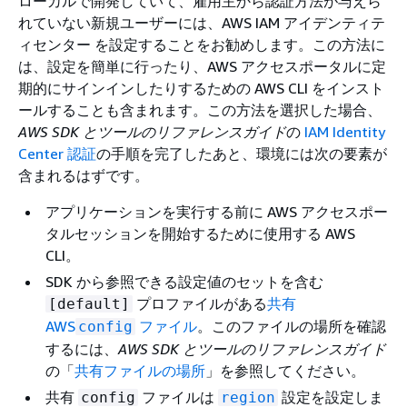
ローカルで開発していて、雇用主から認証方法が与えら
れていない新規ユーザーには、AWS IAM アイデンティテ
ィセンター を設定することをお勧めします。この方法に
は、設定を簡単に行ったり、AWS アクセスポータルに定
期的にサインインしたりするための AWS CLI をインスト
ールすることも含まれます。この方法を選択した場合、
AWS SDK とツールのリファレンスガイド
の
IAM Identity
Center 認証
の手順を完了したあと、環境には次の要素が
含まれるはずです。
アプリケーションを実行する前に AWS アクセスポー
タルセッションを開始するために使用する AWS
CLI。
SDK から参照できる設定値のセットを含む
プロファイルがある
共有
[default]
AWS
ファイル
。このファイルの場所を確認
config
するには、
AWS SDK とツールのリファレンスガイド
の「
共有ファイルの場所
」を参照してください。
共有
ファイルは
設定を設定しま
config
region