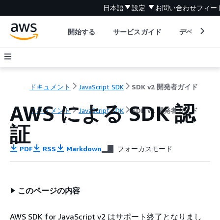
日本語
設定
お問い合わせ
フィー
開始する
サービスガイド
デベロッパ
ドキュメント
JavaScript SDK
SDK v2 開発者ガイド
AWS による SDK 認
ドキュメント
JavaScript SDK
SDK v2 開発者ガイド
証
PDF
RSS
Markdown
フォーカスモード
このページの内容
AWS SDK for JavaScript v2 はサポート終了となりまし