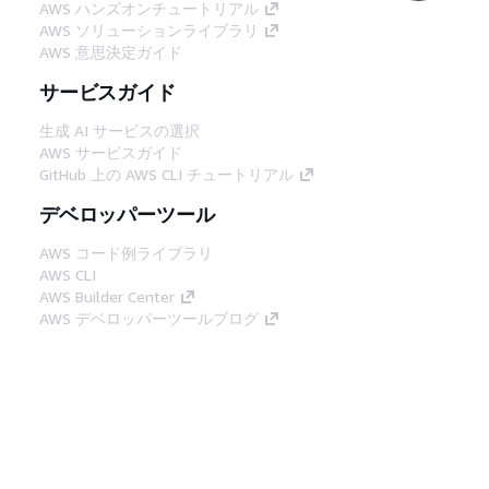
AWS ハンズオンチュートリアル
AWS ソリューションライブラリ
AWS 意思決定ガイド
サービスガイド
生成 AI サービスの選択
AWS サービスガイド
GitHub 上の AWS CLI チュートリアル
デベロッパーツール
AWS コード例ライブラリ
AWS CLI
AWS Builder Center
AWS デベロッパーツールブログ
役立つリンク
AWS ドキュメント MCP サーバーをダウンロー
ド
AWS コンソールにサインイン
AWS re:Post