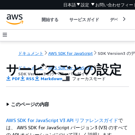
日本語
設定
お問い合わせ
フィー
開始する
サービスガイド
デベロッパ
ドキュメント
AWS SDK for JavaScript
サービスごとの設定
ドキュメント
AWS SDK for JavaScript
SDK Version3 のデベロッパーガイド
PDF
RSS
Markdown
フォーカスモード
このページの内容
AWS SDK for JavaScript V3 API リファレンスガイド
で
は、 AWS SDK for JavaScript バージョン3 (V3) のすべて
の API オペレーションについて詳しく説明します。