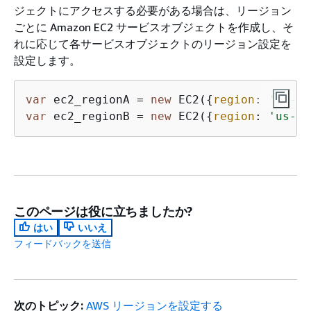
ジェクトにアクセスする必要がある場合は、リージョン
ごとに Amazon EC2 サービスオブジェクトを作成し、そ
れに応じて各サービスオブジェクトのリージョン設定を
設定します。
var
 ec2_regionA = 
new
 EC2(
{
region
: 
'ap-so
var
 ec2_regionB = 
new
 EC2(
{
region
: 
'us-we
このページは役に立ちましたか?
はい
いいえ
フィードバックを送信
次のトピック:
AWS リージョンを設定する